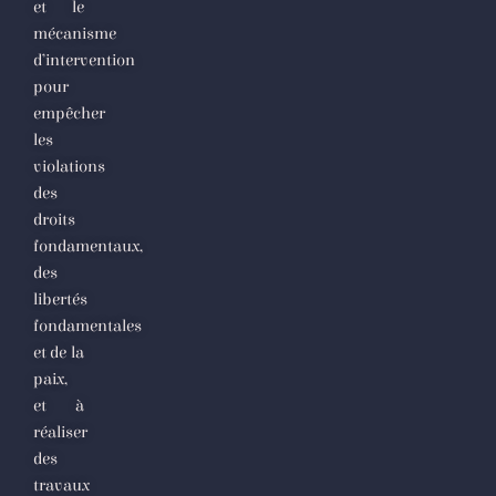
et le
mécanisme
d’intervention
pour
empêcher
les
violations
des
droits
fondamentaux,
des
libertés
fondamentales
et de la
paix,
et à
réaliser
des
travaux