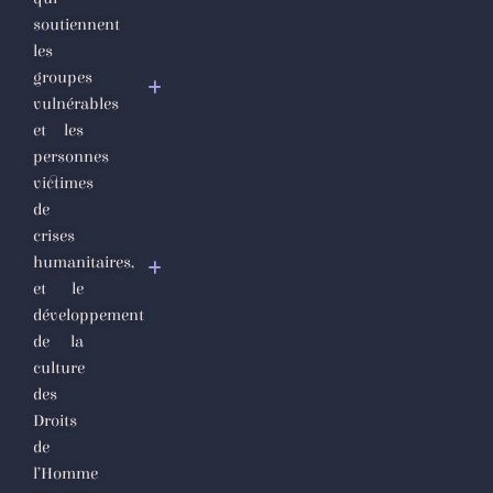
Déclaration
soutiennent
Urgente de
les
Condamnation
groupes
et Appel à la
vulnérables
Communauté
et les
Internationale
personnes
victimes
Déclaration
de
à Genève de
crises
la création
humanitaires,
du
et le
Mouvement
développement
international
de la
culture
des
Droits
de
l’Homme