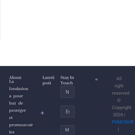
About
Latest
Stay In
All
La
post
Touch
right
fondation
Name
L’Étaticule
reserved
a pour
joulanesque
©
but de
ou les
Copyright
Email
protéger
sécrétions
2024 |
et
putrides du
FHM/SIHR
promouvoir
totalitarisme
Message
|
les