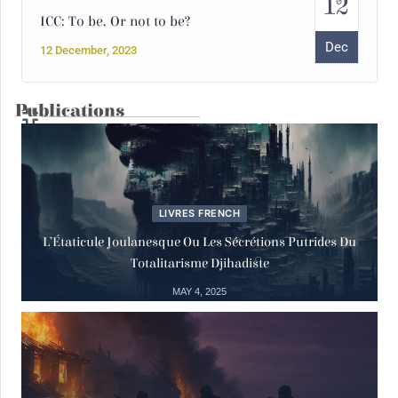
12
ICC: To be, Or not to be?
Dec
12 December, 2023
Publications
02
Actualités
Deal du siècle
Mar
02 March, 2020
LIVRES FRENCH
L’Étaticule Joulanesque Ou Les Sécrétions Putrides Du
15
Actualités
Totalitarisme Djihadiste
Dialogue-Réunion
MAY 4, 2025
Mar
15 March, 2019
Actualités
Appel Urgent des Défenseurs des Droits