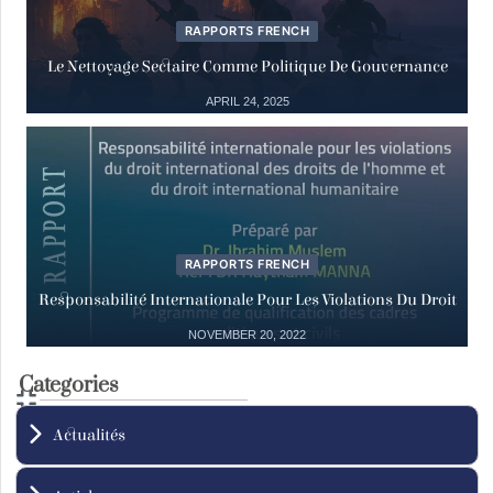
18
de l’Homme et de la Société Civile en
RAPPORTS FRENCH
Syrie
Mar
Le Nettoyage Sectaire Comme Politique De Gouvernance
18 March, 2025
APRIL 24, 2025
Actualités
29
Déclaration à Genève de la création du
Mouvement international
Nov
29 November, 2024
RAPPORTS FRENCH
Responsabilité Internationale Pour Les Violations Du Droit
NOVEMBER 20, 2022
12
Actualités
ICC: To be, Or not to be?
Categories
Dec
12 December, 2023
Actualités