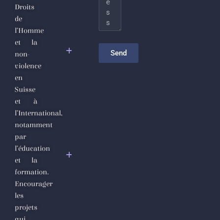
djihadiste
Droits
de
Le
l’Homme
nettoyage
et la
sectaire
Send
non-
comme
violence
politique de
en
gouvernance
Suisse
et à
Appel
l’International,
Urgent des
notamment
Défenseurs
par
des Droits
l’éducation
de
et la
l’Homme
formation.
et de la
Encourager
Société
les
Civile en
projets
Syrie
qui