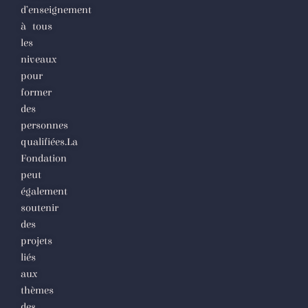
d’enseignement
à tous
les
niveaux
pour
former
des
personnes
qualifiées.La
Fondation
peut
également
soutenir
des
projets
liés
aux
thèmes
des