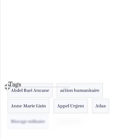
Rapports Arabe
Rapports English
Rapports French
Tags
Abdel Bari Atwane
action humanitaire
Anne-Marie Lizin
Appel Urgent
Atlas
Blocage militaire
Child Rights
citoyenneté
Culture
Deal du siècle
déficient mental