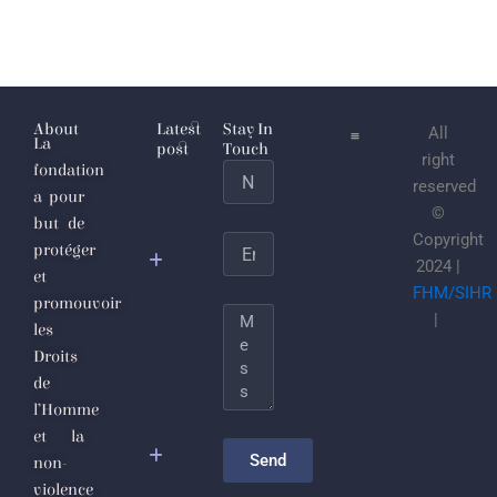
About
Latest
Stay In
All
La
post
Touch
right
fondation
Name
L’Étaticule
reserved
a pour
joulanesque
©
but de
ou les
Copyright
Email
protéger
sécrétions
2024 |
et
putrides du
FHM/SIHR
promouvoir
totalitarisme
Message
|
les
djihadiste
Droits
de
Le
l’Homme
nettoyage
et la
sectaire
Send
non-
comme
violence
politique de