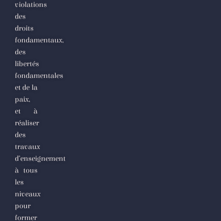
violations
des
droits
fondamentaux,
des
libertés
fondamentales
et de la
paix,
et à
réaliser
des
travaux
d’enseignement
à tous
les
niveaux
pour
former