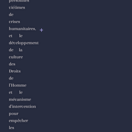
personnes
victimes
Déclaration
de
à Genève de
crises
la création
humanitaires,
du
et le
Mouvement
développement
international
de la
culture
des
Droits
de
l’Homme
et le
mécanisme
d’intervention
pour
empêcher
les