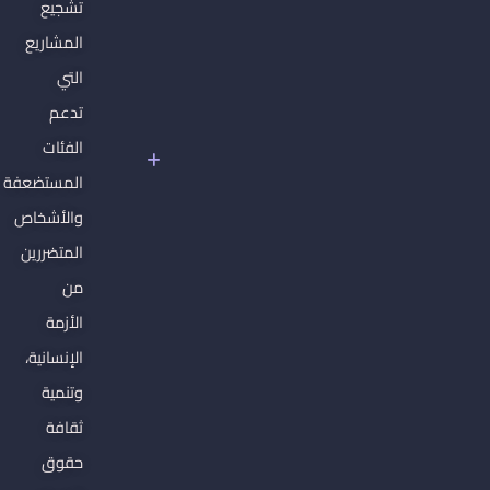
تشجيع
غير
المشاريع
القابلة
للتصرف
التي
سوريا
تدعم
تحت
الفئات
سلطان
المستضعفة
الفاشية
الجهادية
والأشخاص
المتضررين
من
الأزمة
الإنسانية،
وتنمية
ثقافة
حقوق