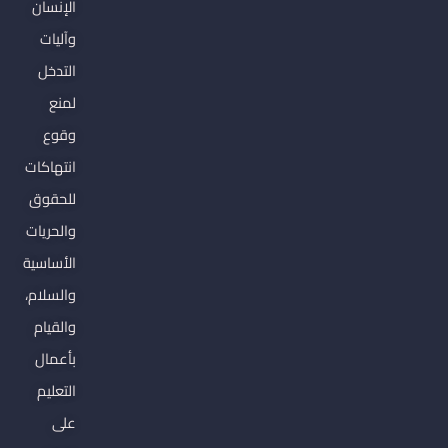
الإنسان
وآليات
التدخل
لمنع
وقوع
انتهاكات
للحقوق
والحريات
الأساسية
والسلام،
والقيام
بأعمال
التعليم
على