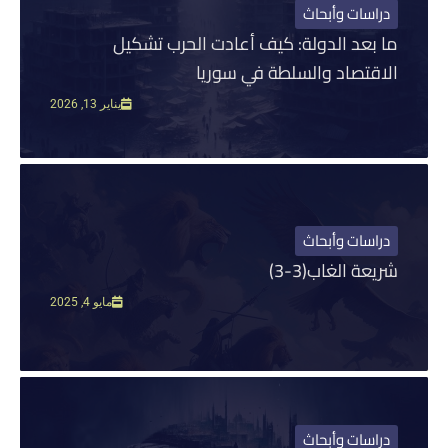
اسات وأبحاث
جتمع
بعد الدولة: كيف أعادت الحرب تشكيل
دني
فبراير
دولة
اقتصاد والسلطة في سوريا
1 فبراير,
يناير 13, 2026
2
سات
حاث
بعد
اسات وأبحاث
ولة:
عة الغاب(3-3)
ف
دت
مايو 4, 2025
13
رب
كيل
قتصاد
يناير
سلطة
اسات وأبحاث