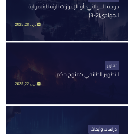
يا
لة الجولاني: أو الإفرازات الرثة للشمولية
1 يناير,
هادي(2-3)
2
أبريل 28, 2025
م
وم
وق
نسان
ارير
ساسية
15
تطهير الطائفي كمنهج حكم
ابلة
أغسطس
أبريل 22, 2025
صرف
سطس,
2
اسات وأبحاث