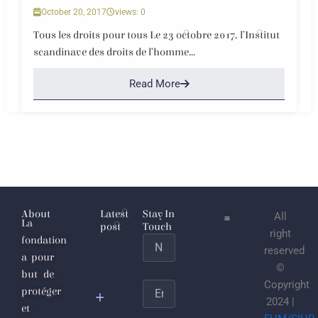
October 20, 2017
views: 0
Tous les droits pour tous Le 23 octobre 2017, l’Institut
scandinave des droits de l’homme...
Read More
About
Latest
Stay In
All
La
post
Touch
right
fondation
Name
L’Étaticule
reserved
a pour
joulanesque
©
but de
ou les
Copyright
Email
protéger
sécrétions
2024 |
et
putrides du