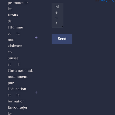
FHM/SIHR
promouvoir
totalitarisme
Message
|
les
djihadiste
Droits
de
Le
l’Homme
nettoyage
et la
sectaire
Send
non-
comme
violence
politique de
en
gouvernance
Suisse
et à
Appel
l’International,
Urgent des
notamment
Défenseurs
par
des Droits
l’éducation
de
et la
l’Homme
formation.
et de la
Encourager
Société
les
Civile en