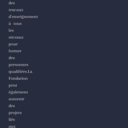
des
travaux
d’enseignement
à tous
les
niveaux
pour
former
des
personnes
qualifiées.La
Fondation
peut
également
soutenir
des
projets
liés
aux