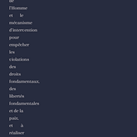
de
l’Homme
et le
mécanisme
d’intervention
pour
empêcher
les
violations
des
droits
fondamentaux,
des
libertés
fondamentales
et de la
paix,
et à
réaliser