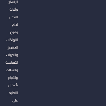
الإنسان
وآليات
التدخل
لمنع
وقوع
انتهاكات
للحقوق
والحريات
الأساسية
والسلام،
والقيام
بأعمال
التعليم
على