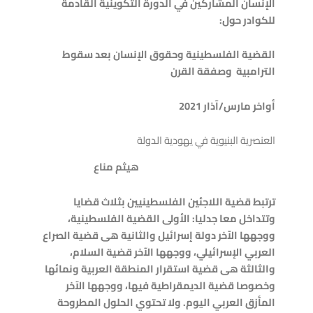
الإنسان المشاركين في الدورة التكوينية القادمة
للكوادر حول:
القضية الفلسطينية وحقوق الإنسان بعد سقوط
الترامبية وصفقة القرن
أواخر مارس/آذار 2021
العنصرية البنيوية في يهودية الدولة
هيثم مناع
ترتبط قضية اللاجئين الفلسطينيين بثلاث قضايا
وتتداخل معا جدليا: الأولى القضية الفلسطينية،
ووجهها الآخر دولة إسرائيل والثانية هى قضية الصراع
العربي الإسرائيلي، ووجهها الآخر قضية السلام،
والثالثة هى قضية استقرار المنطقة العربية ونمائها
وخصوصا قضية الديمقراطية فيها، ووجهها الآخر
المأزق العربي اليوم.
ولا تحتوي الحلول المطروحة