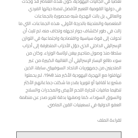
تعصبا في الجاليات اليهودية، كون هذه العناصر قد وجدت
في دولها القومية التعبير الأفضل لنمط حياتها الفردي
والعائلي، بل باتت الهجرة شبه محصورة بالجماعات
المتعصبة والمتدينة بالدرجة الأولى. هذه الجماعات، التي ما
زالت في طور اكتشاف جوار تجهله وتخاف منه، لم تلبث أن
تحولت إلى قوة سياسية واقتصادية واجتماعية في التوازن
الإسرائيلي الداخلي الذي حوّل الأحزاب المتطرفة إلى أحزاب
سلطة منذ وصول مناحيم بيغن لرئاسة الوزراء. وكان من
سوء طالع اليسار الإسرائيلي أن الغالبية الكبيرة من غير
المتدينين من جمهوريات الاتحاد السوفييتي سابقا، الذين
تهافتوا مع الهجرة اليهودية الأكبر منذ 1948، لم يحملوا
مشروعا ثقافيا أو تنويريا بقدر ما شكلت جماعاتهم الأكثر
تنظيما مافيات لتجارة اللحم الأبيض والمخدرات والسلاح
والسوق السوداء، كما وصفها بدقة تقرير صدر عن منظمة
العفو الدولية في تسعينيات القرن الماضي.
لقراءة الملف