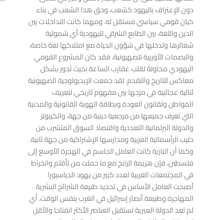
دون الإعتراف باليهود كشعب، وحق هذا الشعب في بناء
v
ext
NEXT
كيان قومي سياسي مستقل له. ومهما كانت التداخلات بين
الدين واللغة، بين الطابع الشرقي لليهودية أي شمولية
قصة ال
شعائرها وتدخلها في شؤون الحياة مع امتلاكها لغة خاصة،
والبصمات الأوربية للصهيونية، فقد كان المشروع القومي
اليهودي محاولة لقلب عقارب الساعة بحيث تدور بشكل
معاكس للتاريخ والتقدم. لقد جمعت الإيديولوجية الصهيونية
ثنائية عجائبية في مزجها بين مفهوم تاريخي لتعريف
المواطن ولقانون العودة وبطاقة الهوية القانونية والمدنية
التي تغرف جميعها من مرجعية دينية من جهة، والكيبوتز
والدولة البرلمانية التعددية واقتصاد السوق المتشرب من
حليب الرأسمالية الغربية ومدارسها الإشتراكية من جهة ثانية.
وكما أن النازية كانت العامل الحاسم في الهجرة الأوسع إلى
فلسطين، فإن هزيمة الرايخ مع ما حملت من تأقلم وانخراط
في المجتمعات الغربية لعدد كبير من يهود الدياسبورا
أصبحت العامل الأساس في تحديد طبيعة الشرائح البشرية
المهاجرة وطبيعة أنصار إسرائيل في الغرب بنفس الوقت. أي
لم تعد الدولة العبرية تستقبل العناصر الأكثر انفتاحا والأقل