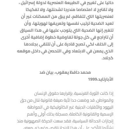
حاليا على تغيير في الطبيعة العنصرية لدولة إسرائيل ،
ولا تقترح لا امتصاصا مندرجا لشحنتها، ولا تفكيكا
لعنصريتها التي تتفاقم، لم يبق من الممكنات غير أن
تعيد الضحية ترتيب نفسها وتعريفها لهويتها، وأن
تتغير.
إنها الضحية التي يتوجب عليها في هذا السياق
أن تتراجع في كل جولة تفاوضية خطوة إضافية أخرى
إلى الخلف لكي تصبح قادرة على أن تلتقي بجلادها
الذي يمعن في الابتعاد وفي التحصن في داخل موقعه
كجلاد
.
محمد حافظ يعقوب، بيان ضد
الأبارتايد،1999
إذا كانت الثورة الفرنسية، بإقرارها حقوق الإنسان
والمواطن، قد وضعت حدا لأية صيغة قانونية تنال من حق
اليهود والأقليات الدينية غير الكاثوليكية في المواطنة
الإسمية والقانونية الكاملة، مسجلة بذلك أولى وأهم
إنجازات الحداثة السياسية، فقد سعت الحركة الصهيونية منذ
نشأتها للتأكيد على أن هذا الإنجاز ناقص وغير ذي معنى