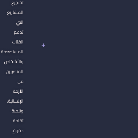
تشجيع
غير
المشاريع
القابلة
للتصرف
التي
سوريا
تدعم
تحت
الفئات
سلطان
المستضعفة
الفاشية
الجهادية
والأشخاص
المتضررين
من
الأزمة
الإنسانية،
وتنمية
ثقافة
حقوق