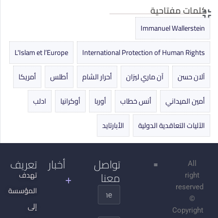
كلمات مفتاحية
Immanuel Wallerstein
L'Islam et l’Europe
International Protection of Human Rights
آلان حسن
آن ماري ليزان
أحرار الشام
أطلس
أمريكا
أمين الميداني
أنس خطاب
أوربا
أوكرانيا
ادلب
الآليات التعاقدية الدولية
الأبارتايد
تواصل
أخبار
تعريف
All
معنا
جدل
تهدف
right
التنوير
reserved
المؤسسة
Name
©
الجهادية
إلى
Copyright
السلفية