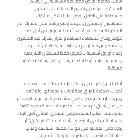
انتقلت معظم أمراض المعارضة السياسية إلى الوسط
العسكري، سواء في تقديم الخطابات على المنهج
والعاطفة على العقل.. وكان علينا بشكل مشترك،
كسياسيين وعسكريين، مهمة وضع برنامج عمل مشترك. عبر
المبادرة الوطنية التي أيدها آلاف السوريين من أجل عقد
مؤتمر وطني لاستعادة السيادة والقرار، يشارك فيه المدنيون
والعسكريون باعتبارهم مواطنين ومواطنات. وقد جرى
إعداد أوراق أساسية لا تتعرض فقط للسلطتين التشريعية
والتنفيذية، وإنما أيضا لبناء الجيش الوطني وسلطة قضائية
مستقلة.
أما ما يجري تناوله في وسائل الإعلام، فللأسف، معظمه
تخيلات صحفية لأوراق ومقترحات لا وجود لها، ولم تتعد
وجهة نظر شخصية طرحت في عشاء مع السيد بوغدانوف، أو
من خيال أوراق لم يرها أحد، أو تصريحات جميلة بوجود 1400
ضابط تحت الطلب لتسليم مجلس عسكري انتقالي أمور البلاد
والعباد. الأمر الذي لا يتعدى برأينا فقاعات “فش خلق” أو
ردود فعل انفعالية على موات العملية السياسية وغياب
مباحثات مباشرة جدية ملتزمة بالقرارات الأممية..