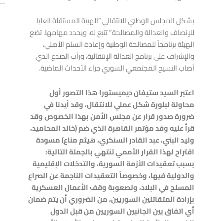
v
ext
يشكل المجلس الوطني الانتقالي “الهيئة المستقلة العليا
NEXT
للإنصاف والعدالة والمصالحة” تتبع له، ويحدد مهامها. تضع
المجلس
الهيئة برنامجاً للمصالحة الوطنية وإعادة السلم الأهلي،
والإشراف على برنامج العدالة الإنتقالية، ورأب الصدع الذي
أصاب النسيج المجتمعي السوري جراء الأحداث الماضية.
اعتبر السيد ستيفان ديميستورا هذا التصور أول
محاولة لبلورة شكل عملي للانتقال، وقد أيدنا في
ضرورة صدور قرار عن مجلس الأمن بهذا الخصوص وقد
قرأ عليه وفد مؤتمر القاهرة الذي ضم (خالد المحاميد،
وليد البني، عبد القادر السنكري، هيثم مناع) مسودة
اقتراح لهذا القرار الأممي تنتهي بالجملة التالية:
بسبب تعقيدات الأزمة السورية، والتدخلات الإقليمية
والدولية فيها، وخصوصاً التعقيدات الناجمة عن الصراع
المسلح في البلاد، ولصعوبة وقف الأعمال العسكرية
بإرادة المتقاتلين السوريين، من الضروري أن يتم ضمان
أي اتفاق بين الجانبين السوريين من قبل الدول