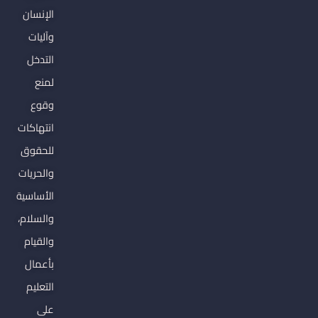
الإنسان
وآليات
التدخل
لمنع
وقوع
انتهاكات
للحقوق
والحريات
الأساسية
والسلام،
والقيام
بأعمال
التعليم
على