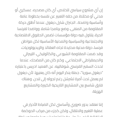
إن أي مشروع سياسي للخلاص، أي كان مصدره، عسكري أو
مدني أو مختلط، من حقه التعبير عن نفسه بخطوط عامة
وأساسية واضحة.. الجنرال شارل ديغول عندما أطلق حركة
المقاومة من المنفى، وضع برنامجا شاملا وواضحا لفرنسا
الحرة، يتناول فيه دولة مؤسسات تضمن الحقوق الاقتصادية
والاجتماعية والسياسية والمدنية الأساسية لكل مواطن
فرنسا، دولة مدنية محايدة تجاه العقائد والإيديولوجيات،
وقد ضمت المقاومة الشيوعي والكاثوليكي، الليبرالي
والديمقراطي الاجتماعي. وكم كان من المضحك، عندما
تحدث السفير الفرنسي شوفالييه، عن العميد ادريس باعتباره
“ديغول سوريا”، جملة ينكر اليوم أنه كان يعنيها. لأن ديغول
لم يعمل تحت أمرة تشرشل رغم لجوئه إلى لندن. وهناك
فارق شاسع بين المشاريع التاريخية الكبيرة والمشاريع
الهزيلة.
إننا نعتقد بدور ضروري وأساسي لكل الضباط الأحرار في
عملية التغيير والانتقال، ولكن كجزء من مركب الحوكمة
الانتقالية الذي يشمل عقدا اجتماعيا سوريا جامعا وسلطة