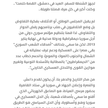
تجهز الشنطة للسفر، العيد في دمشق، القصة خلصت”..
وكنت أكرر في كل مرة: قصتنا طويلة..
لم يقبل المجلس الوطني أو الائتلاف بفكرة التفاوض
بل وضع الاتلافيون في صلب برنامجهم رفض الحوار
والتفاوض. لذا قمنا بتنظيم مؤتمر سوري دولي من
أجل سوريا ديمقراطية ودولة مدنية في نهاية يناير
2013، لكن ما سمي بتحالف “أصدقاء الشعب السوري”
بقي مصرا على العسكرة ودعم غرف عملياته في
الشمال والجنوب (الموك والموم)، وانحسر خطاب عدد
من “الديمقراطيين” بالمطالبة بالأسلحة النوعية وتغيير
موازين القوى والتدخل العسكري الخارجي”.
من مكر التاريخ والدهر بنا، أن يكون تقدم داعش
والنصرة وإعلان الجهاد في سوريا في ستاد القاهرة
بحضور مرسي العياط، هو الصاعق الكهربائي الذي
أقنع ما سمي بأصدقاء شعبنا، بأن الحل العسكري في
سوريا وهم وأسطورة، وأن الحل السياسي هو الطريق