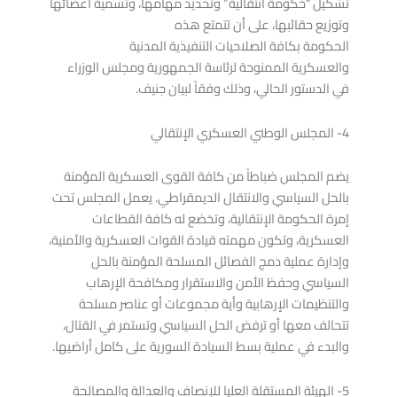
تشكيل “حكومة انتقالية” وتحديد مهامها، وتسمية أعضائها
وتوزيع حقائبها، على أن تتمتع هذه
الحكومة بكافة الصلاحيات التنفيذية المدنية
والعسكرية الممنوحة لرئاسة الجمهورية ومجلس الوزراء
في الدستور الحالي، وذلك وفقاً لبيان جنيف.
4- المجلس الوطني العسكري الإنتقالي
يضم المجلس ضباطاً من كافة القوى العسكرية المؤمنة
بالحل السياسي والانتقال الديمقراطي. يعمل المجلس تحت
إمرة الحكومة الإنتقالية، وتخضع له كافة القطاعات
العسكرية، وتكون مهمته قيادة القوات العسكرية والأمنية،
وإدارة عملية دمج الفصائل المسلحة المؤمنة بالحل
السياسي وحفظ الأمن والاستقرار ومكافحة الإرهاب
والتنظيمات الإرهابية وأية مجموعات أو عناصر مسلحة
تتحالف معها أو ترفض الحل السياسي وتستمر في القتال،
والبدء في عملية بسط السيادة السورية على كامل أراضيها.
5- الهيئة المستقلة العليا للإنصاف والعدالة والمصالحة