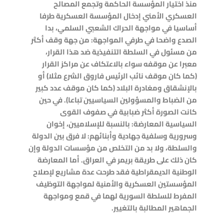
منذ اختيار المؤسسة الحاكمة وتجمع المصالح
العسكري الأمني إدخال المؤسسة العسكرية طرفا
أساسيا في مواجهة الحراك الشعبي السلمي، بدا
الصدع واضحا في طرفي المواجهة: من جهة وقف أكثر
من مسئول في السلطة التنفيذية ضد هذا القرار،
معبرا عن موقفه سواء بالاعتكاف عن مراكز القرار
(كما كان موقف نائب الرئيس فاروق الشرع مثلا) أو
بالإنشقاق ومغادرة البلاد (كما كان موقف عدد كبير
من الضباط والمسؤولين السياسيين تباعا). في حين
كانت الصورة أكثر ضبابية في صفوف القوى
السياسية المعارضة: بالنسبة للإسلاميين، إخوان
وسرورية وسلفية جهادية وأبنائهم: لا فرق بين الدولة
والسلطة، ولا بد من التخلص من مؤسسات الدولة وإن
كان ذلك على طريقة بريمر في العراق. أما المعارضة
الوطنية الديمقراطية فقد طرحت عدة مشاريع لإصلاح
المؤسستين العسكرية والأمنية لمواجهة التوظيف
المفرط للسلطة السورية لهما في قمع ومواجهة
الجماهير المطالبة بالتغيير.