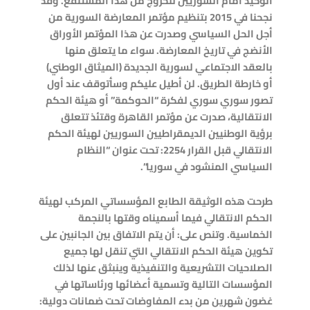
الوحيد أمام السوريين للخروج من هذا المستنقع. وقد
نجحنا في 2015 بتنظيم مؤتمر المعارضة السورية من
أجل الحل السياسي وصدرت عن هذا المؤتمر الأوراق
الأنضج في تاريخ المعارضة. سواء ما يتعلق منها
بالعقد الاجتماعي لسورية الجديدة (الميثاق الوطني)
أو خارطة الطريق. لن أطيل عليكم وسأتوقف عند أول
تصور سوري سوري لفكرة “الحوكمة” أو هيئة الحكم
الانتقالية، صدرت عن مؤتمر القاهرة وقتئذ تتعلق
برؤية الوطنيين الديمقراطيين السوريين لهيئة الحكم
الانتقالي قبل القرار 2254: تحت عنوان “النظام
السياسي المنشود في سوريا”.
طرحت هذه الوثيقة الطابع المؤسساتي المركب لهيئة
الحكم الانتقالي فيما أسميناه وقتها بالنجمة
الخماسية. وتنص على: أن يتم الاتفاق بين الجانبين على
تكوين هيئة الحكم الانتقالي التي تنقل لها جميع
الصلاحيات التشريعية والتنفيذية وينبثق عنها لذلك
المؤسسات التالية وتسمية أعضائها ورئاساتها في
غضون شهرين من بدء المفاوضات تحت ضمانات دولية: