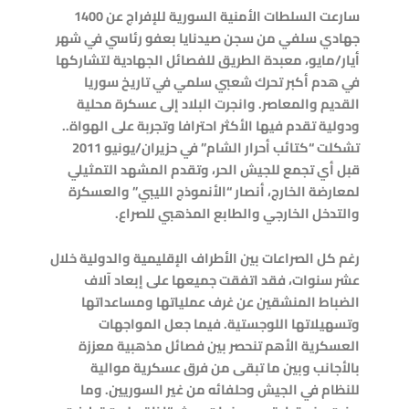
سارعت السلطات الأمنية السورية للإفراج عن 1400
جهادي سلفي من سجن صيدنايا بعفو رئاسي في شهر
أيار/مايو، معبدة الطريق للفصائل الجهادية لتشاركها
في هدم أكبر تحرك شعبي سلمي في تاريخ سوريا
القديم والمعاصر. وانجرت البلاد إلى عسكرة محلية
ودولية تقدم فيها الأكثر احترافا وتجربة على الهواة..
تشكلت “كتائب أحرار الشام” في حزيران/يونيو 2011
قبل أي تجمع للجيش الحر، وتقدم المشهد التمثيلي
لمعارضة الخارج، أنصار “الأنموذج الليبي” والعسكرة
والتدخل الخارجي والطابع المذهبي للصراع.
رغم كل الصراعات بين الأطراف الإقليمية والدولية خلال
عشر سنوات، فقد اتفقت جميعها على إبعاد آلاف
الضباط المنشقين عن غرف عملياتها ومساعداتها
وتسهيلاتها اللوجستية. فيما جعل المواجهات
العسكرية الأهم تنحصر بين فصائل مذهبية معززة
بالأجانب وبين ما تبقى من فرق عسكرية موالية
للنظام في الجيش وحلفائه من غير السوريين. وما