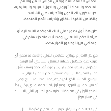
الخمس الدائمة العضوية في مجلس الأمن والأمم
المتحدة والاتحاد الأوروبي والدول العربية والإقليمية،
بحيث تكون تلك الدول والأطراف هي الشاهد
والضامن لتنفيذ الاتفاق بإشراف الأمم المتحدة.
كان هذا أول تصور عملي لبناء الحوكمة الانتقالية أو
هيئة الحكم الانتقالي، وقد تثبت منه جزء هام في
اجتماعي فيينا وصدور القرار 2254.
مع كل الاحترام لهيئتي التفاوض الأولى والثانية، لم يحمل أي
طرف تصور متكامل لعملية الانتقال السياسي. أما الوفد
الحكومي، فكان يحمل في كل مرة، ألف حجة وسبب لشّل
وقتل العملية السياسية، مستفيدا من التدخل الإيراني-
الروسي المباشر الذي لم يحيجه يوما للمطالبة بسلاح نوعي
أو تغيير موازين القوى. ومع أول لقاء قمة روسي تركي، بدأ
الصدع الأول في مفاوضات جنيف مع انطلاق ثلاثي الاستانة
في مسار موازٍ.
في 2017 حاول ستيفان ديميستورا تقديم فكرة السلال