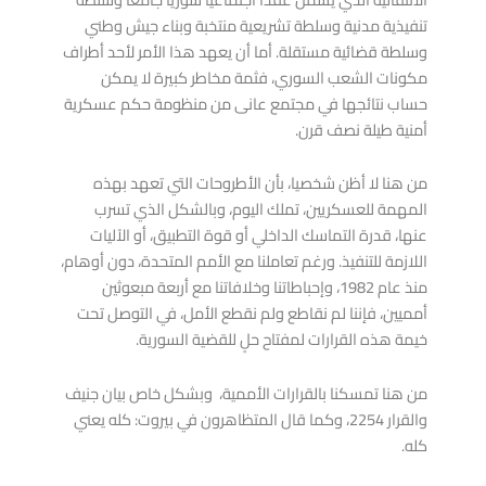
تنفيذية مدنية وسلطة تشريعية منتخبة وبناء جيش وطني
وسلطة قضائية مستقلة. أما أن يعهد هذا الأمر لأحد أطراف
مكونات الشعب السوري، فثمة مخاطر كبيرة لا يمكن
حساب نتائجها في مجتمع عانى من منظومة حكم عسكرية
أمنية طيلة نصف قرن.
من هنا لا أظن شخصيا، بأن الأطروحات التي تعهد بهذه
المهمة للعسكريين، تملك اليوم، وبالشكل الذي تسرب
عنها، قدرة التماسك الداخلي أو قوة التطبيق، أو الآليات
اللازمة للتنفيذ. ورغم تعاملنا مع الأمم المتحدة، دون أوهام،
منذ عام 1982، وإحباطاتنا وخلافاتنا مع أربعة مبعوثين
أمميين، فإننا لم نقاطع ولم نقطع الأمل، في التوصل تحت
دراسات وأبحاث
خيمة هذه القرارات لمفتاح حلٍ للقضية السورية.
13
ما بعد الدولة: كيف أعادت الحرب تشكيل الاقتصاد
والسلطة في سوريا
من هنا تمسكنا بالقرارات الأممية، وبشكل خاص بيان جنيف
يناير
والقرار 2254، وكما قال المتظاهرون في بيروت: كله يعني
13 يناير, 2026
كله.