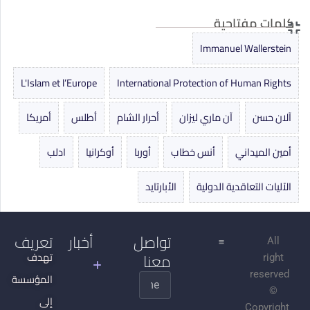
كلمات مفتاحية
Immanuel Wallerstein
L'Islam et l’Europe
International Protection of Human Rights
آلان حسن
آن ماري ليزان
أحرار الشام
أطلس
أمريكا
أمين الميداني
أنس خطاب
أوربا
أوكرانيا
ادلب
الآليات التعاقدية الدولية
الأبارتايد
تواصل
أخبار
تعريف
All
معنا
جدل
تهدف
right
التنوير
reserved
المؤسسة
Name
©
الجهادية
إلى
Copyright