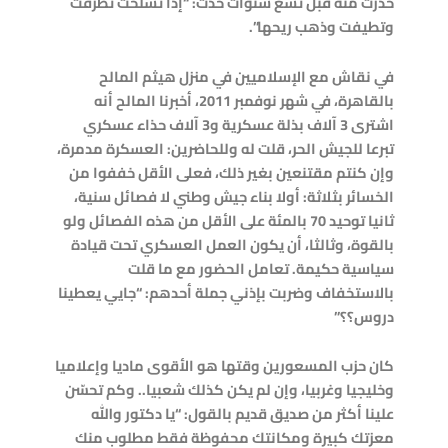
حذرت منه قبل تسع سنوات حدث: “إذا تسلحت تطرفت
وتطيفت وذهب ريحها”.
في نقاش مع الإسلاميين في منزل هيثم المالح
بالقاهرة، في شهر نوفمبر 2011، أخبرنا المالح أنه
اشترى 3 آلاف بذلة عسكرية و3 آلاف حذاء عسكري
تبرعا للجيش الحر، قلت له وللحاضرين: العسكرة مدمرة،
وإن كنتم مقتنعين بغير ذلك، فعلى الأقل خففوا من
الخسائر بثلاثة: أولا بناء جيش وطني لا فصائل سنية،
ثانيا توحيد 70 بالمئة على الأقل من هذه الفصائل ولو
بالقوة، وثالثا، أن يكون العمل العسكري تحت قيادة
سياسية حكيمة. تعامل الحضور مع ما قلت
بالاستخفاف وضربت بإذني جملة أحدهم: “جايي يعطينا
دروس؟؟”
كان حزب المسعورين وقتها هو الأقوى ماديا وإعلاميا
وخليجيا وغربيا، وإن لم يكن كذلك شعبيا.. وكم تحسّن
علينا أكثر من صديق قديم بالقول: “يا دكتور والله
معزتك كبيرة ومكانتك محفوظة فقط مطلوب منك