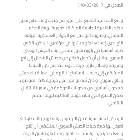
العادل في 10/03/2017.).
وضع المحاميد الأصبع على الجرح من جديد، وعاد لطرح تصور
مؤتمر القاهرة للطبيعة المركبة الضرورية لهيئة الحكم
الانتقالي، وضرورة التواصل مع الكوادر العسكرية الهامة،
التي جرى إبعادها وتهميشها في مؤتمري الرياض، لتكون
طرفا أساسيا في بلورة تصور عقلاني لبناء الجيش الوطني
السوري. وقبل أن يتحول قطاع من فصائل الشمال إلى تبعٍ
ومرتزقة وقطاع طرق، جرت دعوة عدد من كبار الضباط
المنشقين إلى جنيف، للاستماع لآرائهم في عملية بناء جيش
وطني سوري. وكان ثمة توافق على مركزية هذا الموضوع،
كمكون أساسي من مكونات الحوكمة في سوريا الانتقال.
ضمن التصور الذي تبناه مؤتمر القاهرة لهيئة الحكم
الانتقالي.
لا يمكن لعشر سنوات من التهميش والتضييق والحصار، التي
تعرض لها خيرة ضباط الجيش السوري المنشقين أن تنتج
وضعا صحيا جيدا وانسجاما داخليا. وكما هو قانون الحياة،