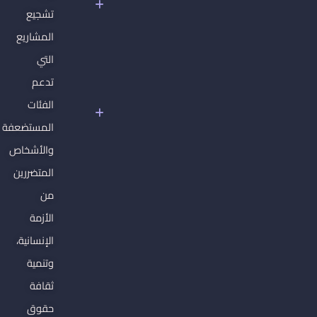
الأساسية
تشجيع
غير
المشاريع
القابلة
للتصرف
التي
سوريا
تدعم
تحت
الفئات
سلطان
المستضعفة
الفاشية
الجهادية
والأشخاص
المتضررين
من
الأزمة
الإنسانية،
وتنمية
ثقافة
حقوق