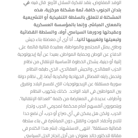
الوفد المفاوض، بنقد لفكرة السلال الأربع قال فيه:
في
بلدان الجنوب كافة، ثمة مشكلة مركزية، هذه
المشكلة لا تتعلق بالسلطة التنفيذية أو التشريعية
بالمعنى المباشر، وإنما بالمؤسسة العسكرية
وعقيدتها ودورها السياسي أولا، والسلطة القضائية
وتبعيتها وتغييبها ثانيا.
.. أنا أرى أن معضلة بناء جيش
وطني يمثل المجتمع والمواطنة، بعقيدة قتالية قائمة على
الدفاع عن الوطن وحماية المواطن، بعيدا عن أية إيديولوجية
إثنية أو دينية، يشكل الخطوة الأساسية للإنتقال من نظام
الحزب العقائدي والجيش العقائدي، الذي طبقه النظام
وتحمل رايته الفصائل الجهادية والكردية أيضا، إلى نظام دولة
سورية مستقلة عن الإيديولوجيات التي تقسم البلاد وتفرق
بين المواطنين في البلد الواحد. كذلك يتكهرب النظام
وأطراف عديدة في المعارضة من كلمة “العدالة الإنتقالية”.
ويتصورون أنفسهم أمام محكمة لمجرمي الحرب وتجار
الحرب. ولكن هل يمكن في أي صراع أو حرب، أن نضع حدا
لآلام وأحقاد الموت والقتل، دون المباشرة في بناء سلطة
قضائية مستقلة”. انتهى الاستشهاد، (نشر هذا الكلام في
مقالة للدكتور خالد بعنوان: من أجل إنجاح الحل السياسي