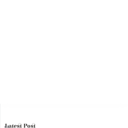
12
Actualités
ICC: To be, Or not to be?
Dec
12 December, 2023
02
Actualités
Deal du siècle
Mar
02 March, 2020
15
Actualités
Dialogue-Réunion
Mar
15 March, 2019
Latest Post