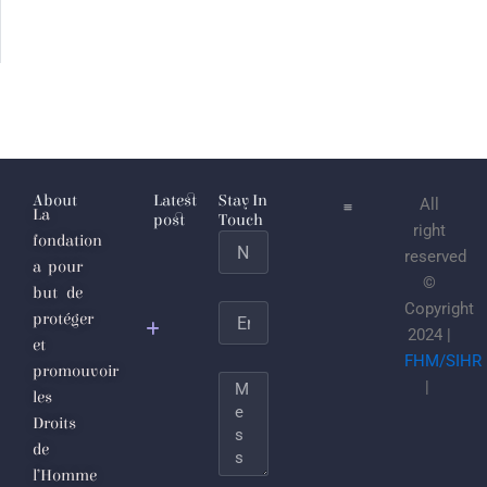
About
Latest
Stay In
All
La
post
Touch
right
fondation
Name
L’Étaticule
reserved
a pour
joulanesque
©
but de
ou les
Copyright
Email
protéger
sécrétions
2024 |
et
putrides du
FHM/SIHR
promouvoir
totalitarisme
Message
|
les
djihadiste
Droits
de
Le
l’Homme
nettoyage