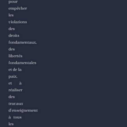
pour
empêcher
les
violations
des
droits
fondamentaux,
des
libertés
fondamentales
et de la
paix,
et à
réaliser
des
travaux
d’enseignement
à tous
les