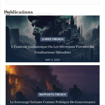
Publications
02
Actualités
Deal du siècle
Mar
02 March, 2020
LIVRES FRENCH
L’Étaticule Joulanesque Ou Les Sécrétions Putrides Du
15
Actualités
Totalitarisme Djihadiste
Dialogue-Réunion
MAY 4, 2025
Mar
15 March, 2019
Actualités
18
Appel Urgent des Défenseurs des Droits
de l’Homme et de la Société Civile en
RAPPORTS FRENCH
Syrie
Mar
Le Nettoyage Sectaire Comme Politique De Gouvernance