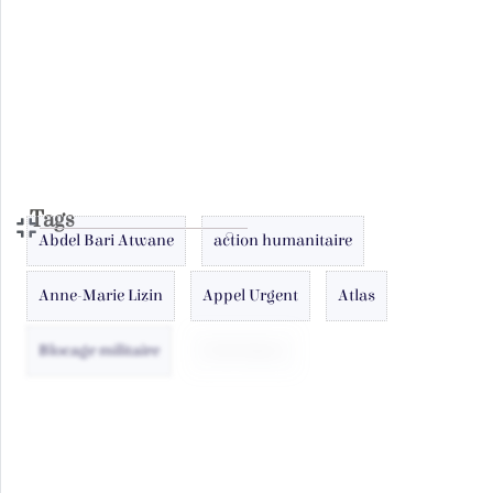
Tags
Abdel Bari Atwane
action humanitaire
Anne-Marie Lizin
Appel Urgent
Atlas
Blocage militaire
Child Rights
citoyenneté
Culture
Deal du siècle