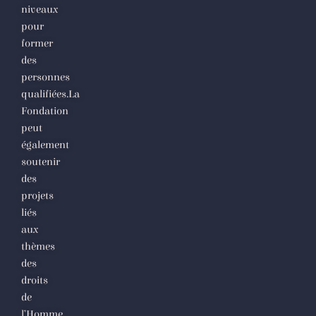
niveaux
pour
former
des
personnes
qualifiées.La
Fondation
peut
également
soutenir
des
projets
liés
aux
thèmes
des
droits
de
l’Homme.