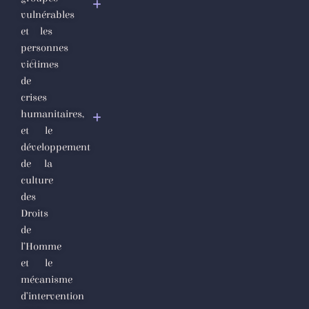
et Appel à la
vulnérables
Communauté
et les
Internationale
personnes
victimes
Déclaration
de
à Genève de
crises
la création
humanitaires,
du
et le
Mouvement
développement
international
de la
culture
des
Droits
de
l’Homme
et le
mécanisme
d’intervention