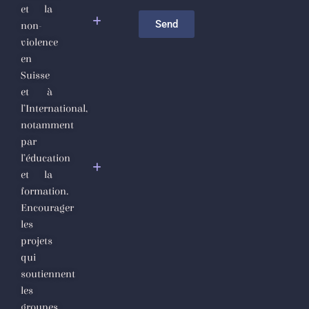
et la
sectaire
Send
non-
comme
violence
politique de
en
gouvernance
Suisse
et à
Appel
l’International,
Urgent des
notamment
Défenseurs
par
des Droits
l’éducation
de
et la
l’Homme
formation.
et de la
Encourager
Société
les
Civile en
projets
Syrie
qui
Déclaration
soutiennent
Urgente de
les
Condamnation
groupes