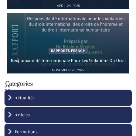
18 March, 2025
APRIL 24, 2025
Actualités
29
Déclaration à Genève de la création du
Mouvement international
Nov
29 November, 2024
RAPPORTS FRENCH
Responsabilité Internationale Pour Les Violations Du Droit
NOVEMBER 20, 2022
12
Actualités
ICC: To be, Or not to be?
Categories
Dec
12 December, 2023
Actualités
Articles
Formations