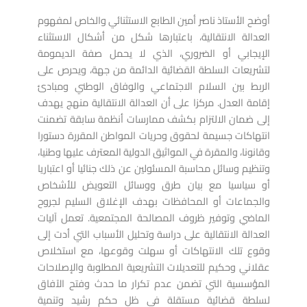
أوضح الأستاذ ناصر أمين الطابع الاستثنائي والخاص لمفهوم
العدالة الانتقالية، باعتبارها شكل من أشكال الاستثناء
الإيجابي أو الضروري، الذي لا يحمل صفة الديمومة
لتشريعات السلطة القضائية الدائمة من جهة، ويحرص على
الربط بين السلام الاجتماعي والوفاق الوطني ومبادئ
إقامة العدل. مركزا على أن العدالة الانتقالية منهج يهدف
إلى ضمان الالتزام بكشف ممارسات أنظمة سابقة تضمنت
انتهاكات جسيمة لحقوق وحريات المواطن المقررة دستورا
وقانونا، والمقرة في المواثيق الدولية المعترف عليها وطنيا،
وتنظيم وسائل محاسبة المسئولين عن ذلك جنائيا أو اعتباريا
أو سياسيا مع بيان طرق ووسائل التعويض للأشخاص
والجماعات أو المحافظات بهدف الإغلاق السليم لجروح
الماضي وتوفير ظروف المصالحة المجتمعية. تعمل آليات
العدالة الانتقالية على دراسة وتحليل الأسباب التي أدت إلى
وقوع تلك الانتهاكات أو سهلت وقوعها، مع استخلاص
عقلاني وحكيم للتعديلات التشريعية المطلوبة والإصلاحات
المؤسسية التي تضمن عدم تكرار ما حدث وفتح الآفاق
لسلطة قضائية مستقلة في ظل حكم رشيد وتنمية