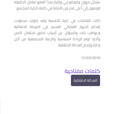
بشكل مهني وموضوعي وإقرار مبدأ العفو مقابل الحقيقة
للوصول إلى أعلى قدر من الأمانة في كتابة ذاكرة المجتمع.
دراسات وأبحاث
كانت النقاشات في غاية الأهمية وقد تناولت محاولات
13
ما بعد الدولة: كيف أعادت الحرب تشكيل الاقتصاد
إقحام الجهاز القضائي القديم في المرحلة الانتقالية
والسلطة في سوريا
وعواقب ذلك، والسؤال عن أسباب تحقق الانتقال الآمن
يناير
وأخيرا توفر الإرادة السياسية والرغبة المجتمعية من أجل
13 يناير, 2026
إدارة وإنجاح العدالة الانتقالية.
12/03/2016
دبلوم
15
دبلوم حقوق الإنسان الأساسية غير القابلة للتصرف
كلمات مفتاحية
أغسطس
15 أغسطس, 2025
العدالة الانتقالية
مقالات
14
سوريا تحت سلطان الفاشية الجهادية
مايو
14 مايو, 2025