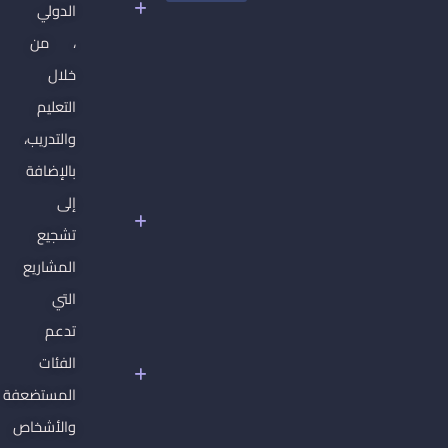
الدولي
تشكيل
، من
الاقتصاد
والسلطة
خلال
في
التعليم
سوريا
والتدريب،
دبلوم
بالإضافة
حقوق
الإنسان
إلى
الأساسية
تشجيع
غير
المشاريع
القابلة
للتصرف
التي
سوريا
تدعم
تحت
الفئات
سلطان
المستضعفة
الفاشية
الجهادية
والأشخاص