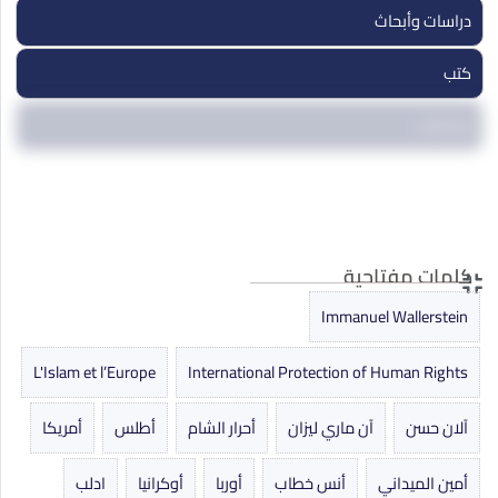
دراسات وأبحاث
كتب
مداخلات
مقالات
ندوات ومؤتمرات
كلمات مفتاحية
Immanuel Wallerstein
L'Islam et l’Europe
International Protection of Human Rights
آلان حسن
آن ماري ليزان
أحرار الشام
أطلس
أمريكا
أمين الميداني
أنس خطاب
أوربا
أوكرانيا
ادلب