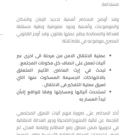
مستدامة.
وقد أوضح المحاضر أهمية تحديد الزمان والمكان
والموضوعات وأهمية وجود مفوضية وطنية مستقلة
للعدالة والمصالحة ينظم عملها بقانون. وقد أوجز القانوني
v
ext
المصري موضوعه في نقاط ثلاثة:
NEXT
تكريم 
عملية الانتقال الامن من مرحلة الى اخرى عبر
آليات تعمل على انصاف كل مكونات المجتمع.
تبحث في إرث الماضى الأليم المتعلق
بالانتهاكات الجسيمة المسكوت عنها الت
تعيق عملية التفكير فى الانتقال .
تستحدث آلياتها و
مسارتها وفقا للواقع إلى
أن
تبدأ
المسار به
أكد المحاضر على ضرورة فهم آليات التمزق المجتمعي
الناجمة عن ثنائية (المتهم/الضحية) ودور العدالة الانتقالية
في تذويبها ضمن منطق رفع المظالم وإقامة العدل، ثم
تعرض لاتجاهات العدالة الانتقالية الأساسية والتي لخصها