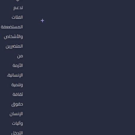
سوريا
تدعم
تحت
الفئات
سلطان
المستضعفة
الفاشية
الجهادية
والأشخاص
المتضررين
من
الأزمة
الإنسانية،
وتنمية
ثقافة
حقوق
الإنسان
وآليات
التدخل