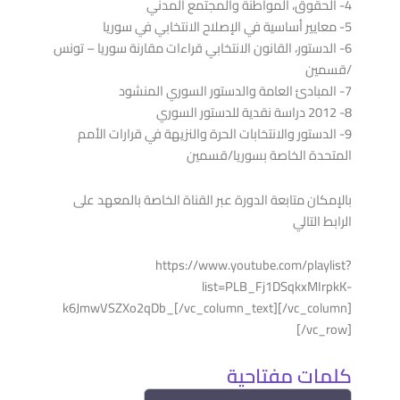
NEXT
4- الحقوق، المواطنة والمجتمع المدني
تأسيس ا
5- معايير أساسية في الإصلاح الانتخابي في سوريا
6- الدستور، القانون الانتخابي قراءات مقارنة سوريا – تونس
/قسمين
7- المبادئ العامة والدستور السوري المنشود
8- 2012 دراسة نقدية للدستور السوري
9- الدستور والانتخابات الحرة والنزيهة في قرارات الأمم
المتحدة الخاصة بسوريا/قسمين
دراسات وأبحاث
بالإمكان متابعة الدورة عبر القناة الخاصة بالمعهد على
13
ما بعد الدولة: كيف أعادت الحرب تشكيل الاقتصاد
الرابط التالي
والسلطة في سوريا
يناير
https://www.youtube.com/playlist?
13 يناير, 2026
list=PLB_Fj1DSqkxMIrpkK-
k6JmwVSZXo2qDb_[/vc_column_text][/vc_column]
[/vc_row]
دبلوم
15
دبلوم حقوق الإنسان الأساسية غير القابلة للتصرف
كلمات مفتاحية
أغسطس
15 أغسطس, 2025