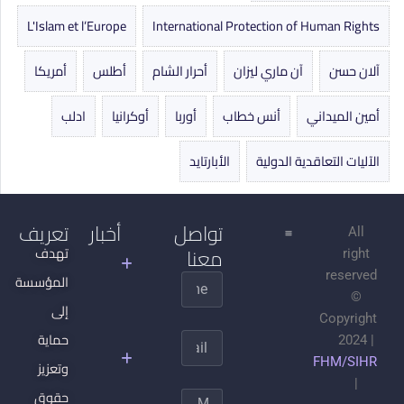
L'Islam et l’Europe
International Protection of Human Rights
آلان حسن
آن ماري ليزان
أحرار الشام
أطلس
أمريكا
أمين الميداني
أنس خطاب
أوربا
أوكرانيا
ادلب
الآليات التعاقدية الدولية
الأبارتايد
تواصل
أخبار
تعريف
All
معنا
جدل
تهدف
right
التنوير
reserved
المؤسسة
Name
©
الجهادية
إلى
Copyright
السلفية
حماية
Email
2024 |
وتحطيم
FHM/SIHR
وتعزيز
المجتمع
|
المدني
حقوق
Message