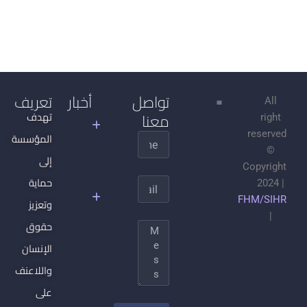
تواصل
أخبار
تعريف
All
معنا
جدل
تهدف
right
التنوير
reserved
المؤسسة
Name
©
الجهادية
إلى
Copyright
السلفية
حماية
Email
2024 |
وتحطيم
FHM/SIHR
وتعزيز
المجتمع
|
المدني
حقوق
Message
والدولة
الإنسان
ما بعد
واللاعنف
الدولة:
على
كيف