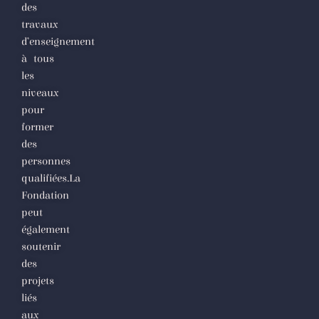
des
travaux
d’enseignement
à tous
les
niveaux
pour
former
des
personnes
qualifiées.La
Fondation
peut
également
soutenir
des
projets
liés
aux