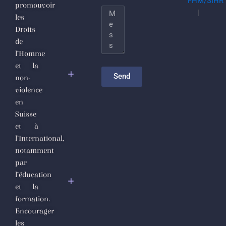
FHM/SIHR
promouvoir
totalitarisme
Message
|
les
djihadiste
Droits
de
Le
l’Homme
nettoyage
et la
sectaire
Send
non-
comme
violence
politique de
en
gouvernance
Suisse
et à
Appel
l’International,
Urgent des
notamment
Défenseurs
par
des Droits
l’éducation
de
et la
l’Homme
formation.
et de la
Encourager
Société
les
Civile en