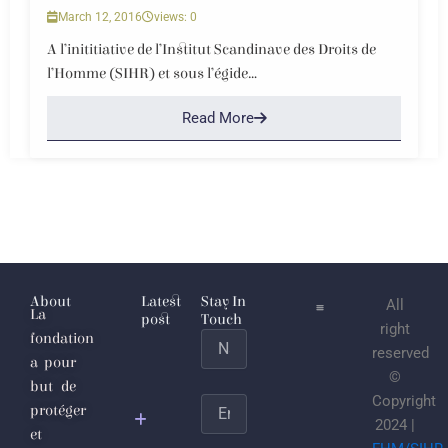
March 12, 2016
views: 0
A l’inititiative de l’Institut Scandinave des Droits de
l’Homme (SIHR) et sous l’égide...
Read More
About
Latest
Stay In
All
La
post
Touch
right
fondation
Name
L’Étaticule
reserved
a pour
joulanesque
©
but de
ou les
Copyright
Email
protéger
sécrétions
2024 |
et
putrides du