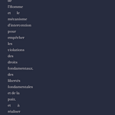
de
l’Homme
et le
mécanisme
d’intervention
pour
empêcher
les
violations
des
droits
fondamentaux,
des
libertés
fondamentales
et de la
paix,
et à
réaliser