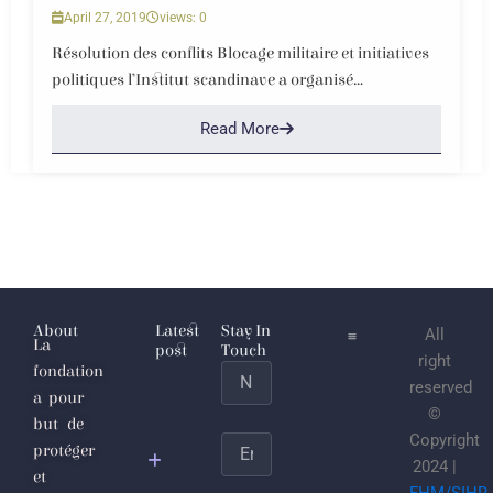
April 27, 2019
views: 0
Résolution des conflits Blocage militaire et initiatives
politiques l’Institut scandinave a organisé...
Read More
About
Latest
Stay In
All
La
post
Touch
right
fondation
Name
L’Étaticule
reserved
a pour
joulanesque
©
but de
ou les
Copyright
Email
protéger
sécrétions
2024 |
et
putrides du
FHM/SIHR