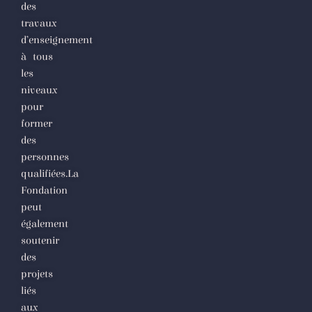
des
travaux
d’enseignement
à tous
les
niveaux
pour
former
des
personnes
qualifiées.La
Fondation
peut
également
soutenir
des
projets
liés
aux