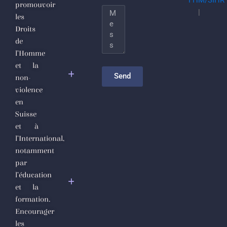
promouvoir
totalitarisme
Message
|
les
djihadiste
Droits
de
Le
l’Homme
nettoyage
et la
sectaire
Send
non-
comme
violence
politique de
en
gouvernance
Suisse
et à
Appel
l’International,
Urgent des
notamment
Défenseurs
par
des Droits
l’éducation
de
et la
l’Homme
formation.
et de la
Encourager
Société
les
Civile en