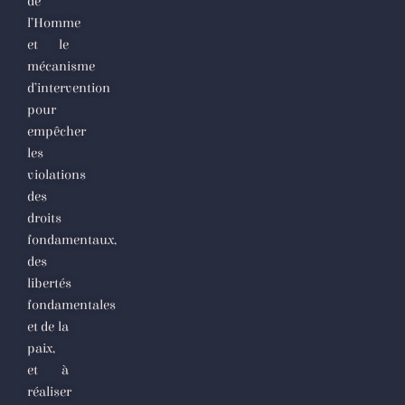
de
l’Homme
et le
mécanisme
d’intervention
pour
empêcher
les
violations
des
droits
fondamentaux,
des
libertés
fondamentales
et de la
paix,
et à
réaliser