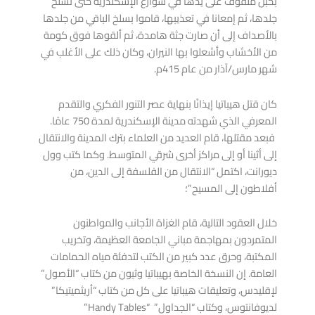
بحبل ملفوف على يدها في شوارع الإسكندرية حتى تسلخ
جلدها، ثم إمعانا في تعذيبها، قاموا بسلخ الباقي من جلدها
بالأصداف إلى أن صارت جثة هامدة، ثم ألقوها فوق كومة
من الأخشاب وأشعلوا بها النيران، وكان ذلك على الأغلب في
شهر مارس/آذار من عام 415م.
كان قتل هيباتيا إيذانًا بنهاية عصر التنور الفكري والتقدم
المعرفي الذي شهدته مدينة الإسكندرية لمدة 750 عامًا.
فبعد مقتلها، قام العديد من العلماء بترك المدينة والانتقال
إلى أثينا أو إلى مراكز أخرى شرقي المتوسط. وكما كتب وول
ديورانت، اكتمل “الانتقال من الفلسفة إلى الدين، من
أفلاطون إلى المسيح”؛
خلال العقود التالية، قام الغزاة الأجانب والمواطنون
المتمردون بمهاجمة مباني الجامعة العظيمة، وتخريب
المكتبة، وحرق عدد كبير من الكتب لتدفئة مياه الحمامات
العامة. إن النسخة الخاصة بهيباتيا وثيون من كتاب “الأصول”
لإقليدس، وتعليقات هيباتيا على كل من كتاب “أريثميتيكا”
لديوفانتوس، وكتاب “الجداول” “Handy Tables”