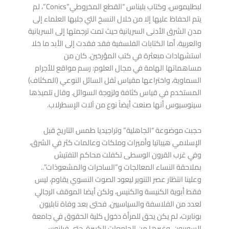
لبطليموس، وكتاب بليناس “القطع المخروطي”Conics”، لم
يتم الحفاظ عليها إلا من خلال النسخ التي جلبها العلماء إلى
مدن الشرق الأدنى السريانية حيث تمت ترجمتها إلى السريانية
والعربية، أما الكتابات الفلسفية فقد فقدت إلى الأبد ما خلا
استشهادات مبعثرة في كتب المؤرخين. كان من
مساهماتها الهامة في مجال العلوم: رسم مواقع للأجرام
السماوية، واختراعها مقياس ثقل السائل النوعي (المكثاف)
المستخدم في قياس كثافة ولزوجة السوائل. وقال تلميذها
سينوسيوس أنها صنعت أيضاً نوع من آلات الإسطرلاب.
حجبت موضوعة “الجاهلية” وتراجيديا طمس التاريخ قبل
الإسلامي هيباتيا وأميرات وملكات وعالمات كثر في الشرق،
وفي غرب القرون الوسطى تكفلت محاكم التفتيش
بملاحقة النساء المعالجات و”الساحرات والمشعوذات”..
وعلينا انتظار عصر التنوير ليعود الصوت النسوي يقاوم، ليس
فقط أبوية الكنيسة والكنيس، ولكن أيضا الموقف الرجالي
لعدد من الفلاسفة والسياسيين. فحتى بعد وفاة نابليون
بونابرت، لم يكن يحق للمرأة دخول كلية الحقوق في جامعة
السوربون، وغيرها من الجامعات الكبيرة، حتى فيلنوس