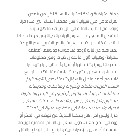
جملة اعتراضية ولاّدة لعشرات الاسئلة لكل من يتمعن
القراءة: من هي هيباتيا؟ هل عقمت النساء إثني عشر قرنا
ونيف، عن إنجاب عالمات في الرياضيات؟ ما هو سبب
الانقطاع النسوي عن العلوم الرياضية طيلة زمن كهذا؟ لماذا
لا تتحدث كتب الرياضيات العربية والسريانية في عصر النهضة
المشرقية عن ثيانو (زوجة فيثاغورث) وديوتيما (معلمة
سقراط) وهيباتيا (أول عالمة رياضيات وفق معلوماتنا
المدونة اليوم) وتلامذتها أيدسيا وأسكلبيجينيا وتيودورا
إيميسا، وجميعهن عشن حياة علمية مقاربة؟ بل لنتوسع
قليلا مع أحمد واصل بالسؤال:
” لماذا جرى تشويه تاريخ
النساء العربيات ملكات وأميرات ومناضلات وقديسات
وعاشقات لم تبدأ عند بلقيس أو أروى في اليمن ولا ماوية
عند تنوخ ولا زنوبيا في بصرى وتدمر، ولا هند بنت عامر في
الحيرة، ولا هند بنت عتبة في مكة، ولا عنيزة في نجد” ؟…
أخيرا، وليس آخرا، هل يمكننا الحديث عن نهضة في الفكر أو
ثورة في المجتمعات، دون استعراض النتائج المدمرة لهزيمة
الفلسفة أمام دين الإمبراطورية والإتباع على الإبداع والنقل