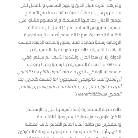
وغيرهم الحرية لاتباع الدين والنهج المناسب والأفضل لكل
فرد منهم هي خطوة أخلاقية صائبة”، مما منح التسامح
لجميع الأديان، بما فيها المسيحية. وزاد مرسوم ميلانو على
مرسوم غاليريوس للتسامح عام 311م، إرجاع ممتلكات
الكنيسة المصادرة. وبهذا المرسوم أصبحت الإمبراطورية
الرومانية رسميًا محايدة فيما يتعلق بالعبادة الدينية؛ فليست
الديانات التقليدية باطلة غير مشروعة ولا المسيحية دين
الدولة، إلا أن هذا الحال، ولشديد الأسف، لم يستمر، ففي
عام 380 م أصبحت المسيحية دينا رسميا وحيدا بموجب
مرسوم تسالونيكي، الذي جاء فيه:
“نخول لأتباع هذا القانون
أن يأخذوا لقب كاثوليكي مسيحيون؛ أما بالنسبة للآخرين، بما
أنهم مجانين حمقى في حكمنا، فنحن نقرر وسمهم بالاسم
المخزي هراطقة
Haeretici
.”.
ظلت مدينة الإسكندرية (منذ تأسيسها على يد الإسكندر
الأكبر) ولزمن طويل، منارة للعلم ومزاراً للفلاسفة
والمفكرين من كافة أنحاء العالم القديم. كانت المكتبة
الكبرى، أول مكتبة حكومية عامة وفق معلومات المؤرخين