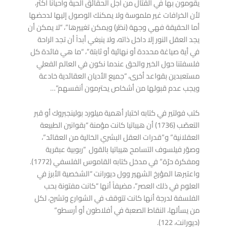
يقومون بها في القتال من أجل الحقائق الحية وأحيانا أكثر،
لأن الخرافات غير ملموسة ولا يمكنك الوصول إليها لدحضها
أما الحقيقة فهي وجهة (نظر) ويمكن تغييرها”، “لا يمكن أن
يجد العقل النور إلا داخل ذاته، ولا ينبغي أبداً أن تجد الراحة
في أية صياغة محددة أو نهائية أو ثابتة”، “ما هي فائدة كل
فلسفتنا حول الخير والحق عندما نكون في العالم الفعلي
مستعبدين بقواعد أخرى، “جميع الأديان العقائدية خادعة
ويجب عدم قبولها من أشخاص يحترمون أنفسهم”…
كتب فولتير في كتابه اختبار أهمية ميلورد بولينجبروك أو قبر
التعصّب (1736) أن هيباتيا كانت مؤمنة “بقوانين الطبيعة
العقلانية” و”قدرات العقل البشري الخالية من العقائد”،
وصوّر فيلسوف التسامح هيباتيا بالقول “ربوبية عبقرية
ومفكرة حرّة” في مدخل كتابه القاموس الفلسفي (1772).
واعتبرها المؤرخ الشهير وول ديورانت “الشخصية الأبرز في
العلوم في ذلك العصر”، مضيفاً أنها “كانت مفتونة بحب
الفلسفة لدرجة أنها كانت تتوقف في الشوارع وتشرح، لكل
من يسألها، النقاط الصعبة في أفلاطون أو أرسطو”
(ديورانت، 122).