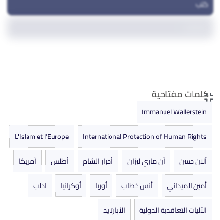
كتب
مداخلات
مقالات
ندوات ومؤتمرات
كلمات مفتاحية
Immanuel Wallerstein
L'Islam et l’Europe
International Protection of Human Rights
آلان حسن
آن ماري ليزان
أحرار الشام
أطلس
أمريكا
أمين الميداني
أنس خطاب
أوربا
أوكرانيا
ادلب
الآليات التعاقدية الدولية
الأبارتايد