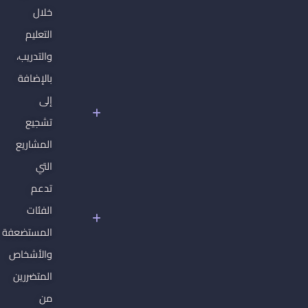
والسلطة
خلال
في
التعليم
سوريا
والتدريب،
دبلوم
بالإضافة
حقوق
الإنسان
إلى
الأساسية
تشجيع
غير
المشاريع
القابلة
للتصرف
التي
سوريا
تدعم
تحت
الفئات
سلطان
المستضعفة
الفاشية
الجهادية
والأشخاص
المتضررين
من