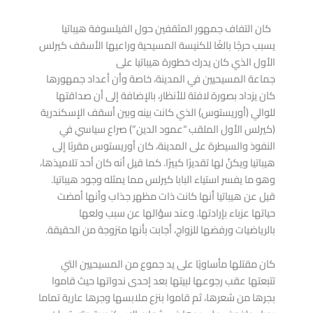
كان التفاف جمهور المثقفين حول الفيلسوفة هيباتيا
يسبب حرجًا بالغًا للكنيسة المسيحية وراعيها الأسقف كيرلس
الأول الذي كان يدرك خطورة هيباتيا على
جماعة المسيحيين في المدينة، خاصة وأن أعداد جمهورها
كان يزداد بصورة لافتة للأنظار، بالإضافة إلى أن صداقتها
للوالي (أوريستوس) الذي كانت بينه وبين أسقف الإسكندرية
(كيرلس الأول الملقب “عمود الدين”) صراع سياسي في
النفوذ والسيطرة على المدينة، كان أوريستوس مقربًا إلى
هيباتيا ويكنّ لها تقديرًا كبيرًا. كما قيل أنه كان أحد تلاميذها،
وهو ما يفسر استياء البابا كيرلس مما يمثله وجود هيباتيا.
قيل عن هيباتيا أنها كانت ذات مظهر جذاب وأنها أمضت
حياتها عزباء بإرادتها. وعند سؤالها عن سبب ولعها
بالرياضيات ورفضها للزواج، أجابت بأنها متزوجة من الحقيقة.
كان مقتلها مأساويًا على يد جموع من المسيحيين التي
تتبعتها عقب رجوعها لبيتها بعد إحدى ندواتها حيث قاموا
بجرها من شعرها، ثم قاموا بنزع ملابسها وجرها عارية تماما