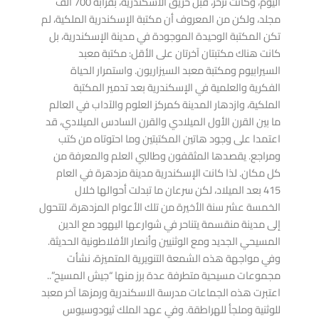
اليوم، وكانت تزخر، قبل حريق الاسكندرية، بقرابة 700 ألف
مجلد، ولكن من المعروف أن مكتبة الإسكندرية الملكية، لم
تكن المكتبة الوحيدة الموجودة في مدينة الإسكندرية، بل
كانت هناك مكتبتان آخرتان على الأقل: مكتبة معبد
السيرابيوم ومكتبة معبد السيزاريون. واستمرار الحياة
الفكرية والعلمية في الإسكندرية بعد تدمير المكتبة
الملكية، وازدهار المدينة كمركز العلوم والآداب في العالم
ما بين القرن الأول الميلادي والقرن السادس الميلادي، قد
اعتمدا على وجود هاتين المكتبتين وما احتوتاه من كتب
ومراجع. يقصدها المثقفون وطالبي العلم والمعرفة من
كل مكان. لذا كانت الإسكندرية مدينة مزدهرة في العام
415 بعد الميلاد، لكن سرعان ما تبدلت أحوالها خلال
الخمسة عشر سنة الأخيرة من تلك الأعوام المزدهرة، لتتحول
إلى مدينة منقسمة يتناحر في شوارعها اليهود مع الدين
المسيحي الجديد ومع الوثنيين وأنصار الأفلاطونية الحديثة.
وفي مواجهة هذه الشمعة التنويرية المتميزة، نشأت
مجموعات مسيحية متطرفة عدة برز منها “جيش المسيح”..
اعتبرت هذه الجماعات مدرسة الاسكندرية ورمزها آخر معبد
للوثنية وملجأ للهراطقة. وفي عهد الملك ثيودوسيوس