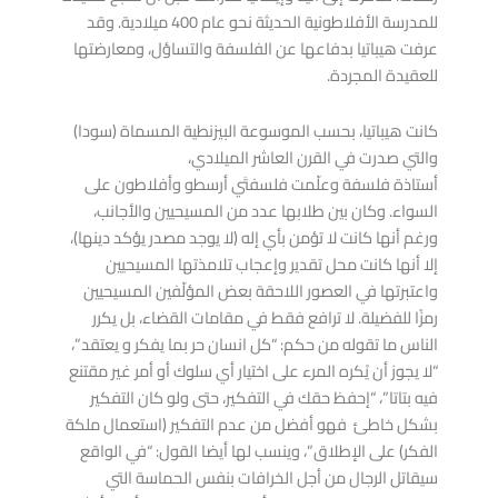
للمدرسة الأفلاطونية الحديثة نحو عام 400 ميلادية. وقد
عرفت هيباتيا بدفاعها عن الفلسفة والتساؤل، ومعارضتها
للعقيدة المجردة.
كانت هيباتيا، بحسب الموسوعة البيزنطية المسماة (سودا)
والتي صدرت في القرن العاشر الميلادي،
أستاذة فلسفة وعلّمت فلسفتَي أرسطو وأفلاطون على
السواء. وكان بين طلابها عدد من المسيحيين والأجانب،
ورغم أنها كانت لا تؤمن بأي إله (لا يوجد مصدر يؤكد دينها)،
إلا أنها كانت محل تقدير وإعجاب تلامذتها المسيحيين
واعتبرتها في العصور اللاحقة بعض المؤلّفين المسيحيين
رمزًا للفضيلة. لا ترافع فقط في مقامات القضاء، بل يكرر
الناس ما تقوله من حكم: “كل انسان حر بما يفكر و يعتقد”،
“لا يجوز أن يْكره المرء على اختيار أي سلوك أو أمر غير مقتنع
فيه بتاتا”، “إحفظ حقك في التفكير، حتى ولو كان التفكير
بشكل خاطئ فهو أفضل من عدم التفكير (استعمال ملكة
الفكر) على الإطلاق”، وينسب لها أيضا القول: “في الواقع
سيقاتل الرجال من أجل الخرافات بنفس الحماسة التي