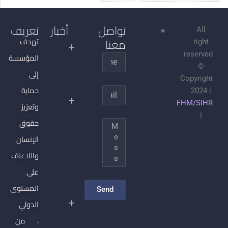
تواصل
أخبار
تعريف
All
معنا
جدل
تهدف
right
التنوير
reserved
المؤسسة
Name
©
الجهادية
إلى
Copyright
السلفية
حماية
Email
2024 |
وتحطيم
FHM/SIHR
وتعزيز
المجتمع
|
المدني
حقوق
Message
والدولة
الإنسان
ما بعد
واللاعنف
الدولة:
على
كيف
أعادت
المستوى
Send
الحرب
الدولي
تشكيل
، من
الاقتصاد