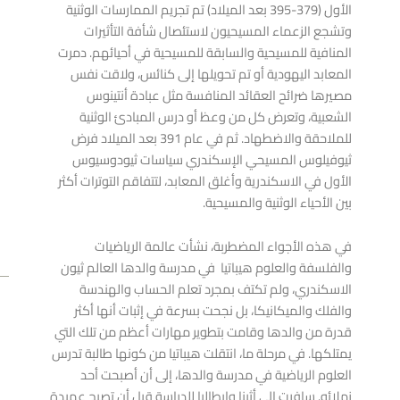
الأول (379-395 بعد الميلاد) تم تجريم الممارسات الوثنية
وتشجع الزعماء المسيحيون لاستئصال شأفة التأثيرات
المنافية للمسيحية والسابقة للمسيحية في أحيائهم. دمرت
المعابد اليهودية أو تم تحويلها إلى كنائس، ولاقت نفس
مصيرها ضرائح العقائد المنافسة مثل عبادة أنتينوس
الشعبية، وتعرض كل من وعظ أو درس المبادئ الوثنية
للملاحقة والاضطهاد. ثم في عام 391 بعد الميلاد فرض
ثيوفيلوس المسيحي الإسكندري سياسات ثيودوسيوس
الأول في الاسكندرية وأغلق المعابد، لتتفاقم التوترات أكثر
بين الأحياء الوثنية والمسيحية.
في هذه الأجواء المضطربة، نشأت عالمة الرياضيات
والفلسفة والعلوم هيباتيا في مدرسة والدها العالم ثيون
الاسكندري، ولم تكتف بمجرد تعلم الحساب والهندسة
v
ext
NEXT
والفلك والميكانيكا، بل نجحت بسرعة في إثبات أنها أكثر
قدرة من والدها وقامت بتطوير مهارات أعظم من تلك التي
من غوا
يمتلكها. في مرحلة ما، انتقلت هيباتيا من كونها طالبة تدرس
العلوم الرياضية في مدرسة والدها، إلى أن أصبحت أحد
زملائه. سافرت إلى أثينا وإيطاليا للدراسة قبل أن تصبح عميدة