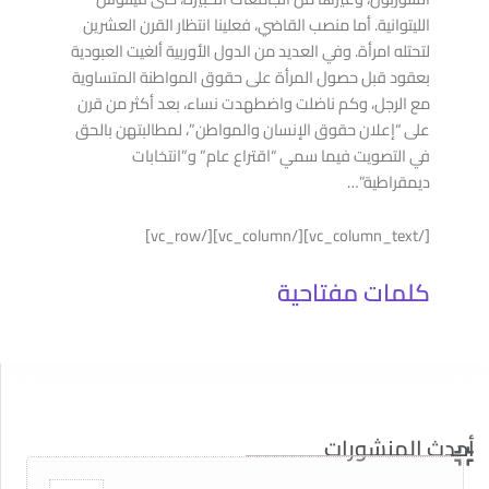
دراسات وأبحاث
الليتوانية. أما منصب القاضي، فعلينا انتظار القرن العشرين
13
ما بعد الدولة: كيف أعادت الحرب تشكيل الاقتصاد
لتحتله امرأة. وفي العديد من الدول الأوربية ألغيت العبودية
والسلطة في سوريا
بعقود قبل حصول المرأة على حقوق المواطنة المتساوية
يناير
مع الرجل، وكم ناضلت واضطهدت نساء، بعد أكثر من قرن
13 يناير, 2026
على “إعلان حقوق الإنسان والمواطن”، لمطالبتهن بالحق
في التصويت فيما سمي “اقتراع عام” و”انتخابات
ديمقراطية”…
دبلوم
15
دبلوم حقوق الإنسان الأساسية غير القابلة للتصرف
[/vc_column_text][/vc_column][/vc_row]
أغسطس
15 أغسطس, 2025
كلمات مفتاحية
مقالات
14
سوريا تحت سلطان الفاشية الجهادية
مايو
14 مايو, 2025
أحدث المنشورات