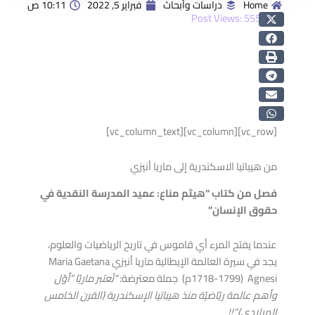
Home
دراسات وأبحاث
فبراير 5, 2022
10:11 ص
Post Views:
555
[vc_row][vc_column][vc_column_text]
من هيباتيا الاسكندرية إلى ماريا أنيزي
فصل من كتاب “هيثم مناع: عميد المدرسة النقدية في
حقوق الإنسان”
عندما يفتح المرء أي قاموس في تاريخ الرياضيات والعلوم،
يجد في سيرة العالمة الإيطالية ماريا أنيزي Maria Gaetana
Agnesi (1718-1799م) جملة معترضة:
“تُعتبر ماريّا “أوّل
وأهم عالمة ريّاضيّة منذ هيباتيا الإسكندرية (القرن الخامس
الميلادي)”!!