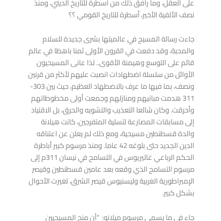
على العقل، وما رافق ذلك من أسطرة للتاريخ الديني، ومنذ
نصف الألفية الأخير، أسطرة للتاريخ القومي ؟؟
جاءت رسالة المسيح في عالميتها بشرى جديدة للسلام
والمحبة، وقد دفعت في القرون الأولى ثمنا باهظا في عالم
قائم على التوسع وهيمنة الأقوى.. لذا عانى المسيحيون
الأوائل من سلسلة اضطهادات انصبت عليهم لأكثر من قرنين
ونصف، بما فيها ما عرف بالاضطهاد العظيم، حيث بين 303-
311 هدمت مبانيهم ومنازلهم وجمعت أولى مخطوطاتهم
وأحرقت. وكان شائعا التعذيب والتشويه والحرق، بل الاقتياد
إلى مسابقات المصارعة لتسلية المتفرجين، كانت هيلانة
والدة قسطنطين مسيحية، ومع ذلك لم يعلن عن اعتناقه
الدين الجديد حتى بلوغه 42 عاما. ومنذ مرسوم كبير أباطرة
الحكم الرباعي غاليريوس في التسامح في نيسان 311م إلى
مرسوم التسامح الذي وقعه بعد عامين قسطنطين وقيصر
الإمبراطورية الغربية وليسنيوس قيصر الشرق، تغيرت الأحوال
بشكل كبير.
جاء في ما يسمى مرسوم ميلانو: “أن منح المسيحيين