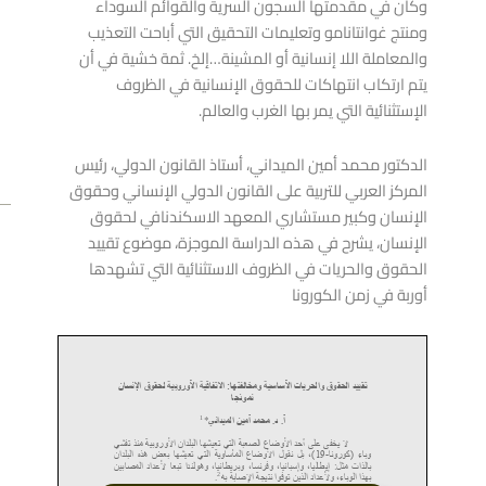
وكان في مقدمتها السجون السرية والقوائم السوداء
ومنتج غوانتانامو وتعليمات التحقيق التي أباحت التعذيب
والمعاملة اللا إنسانية أو المشينة…إلخ. ثمة خشية في أن
يتم ارتكاب انتهاكات للحقوق الإنسانية في الظروف
الإستثنائية التي يمر بها الغرب والعالم.
الدكتور محمد أمين الميداني، أستاذ القانون الدولي، رئيس
المركز العربي للتربية على القانون الدولي الإنساني وحقوق
الإنسان وكبير مستشاري المعهد الاسكندنافي لحقوق
v
ext
الإنسان، يشرح في هذه الدراسة الموجزة، موضوع تقييد
NEXT
الحقوق والحريات في الظروف الاستثنائية التي تشهدها
بناء ال
أوربة في زمن الكورونا