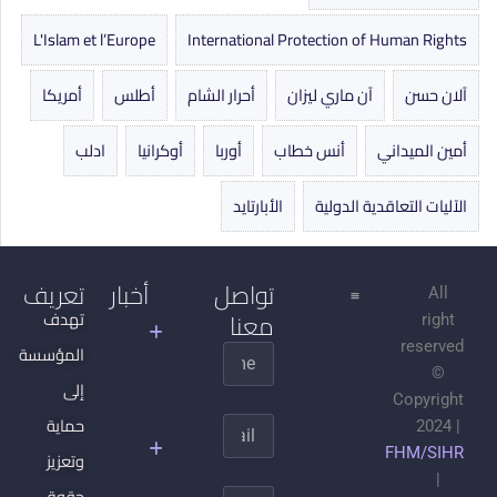
L'Islam et l’Europe
International Protection of Human Rights
آلان حسن
آن ماري ليزان
أحرار الشام
أطلس
أمريكا
أمين الميداني
أنس خطاب
أوربا
أوكرانيا
ادلب
الآليات التعاقدية الدولية
الأبارتايد
تواصل
أخبار
تعريف
All
معنا
جدل
تهدف
right
التنوير
reserved
المؤسسة
Name
©
الجهادية
إلى
Copyright
السلفية
حماية
Email
2024 |
وتحطيم
FHM/SIHR
وتعزيز
المجتمع
|
المدني
حقوق
Message