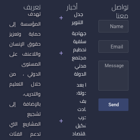
تواصل
أخبار
تعريف
معنا
تهدف
جدل
التنوير
المؤسسة إلى
Name
الجهادية
حماية وتعزيز
السلفية
حقوق الإنسان
Email
وتحطيم
واللاعنف على
المجتمع
المستوى
Message
المدني
والدولة
الدولي ، من
خلال التعليم
ما بعد
الدولة:
والتدريب،
كيف
بالإضافة إلى
Send
أعادت
تشجيع
الحرب
المشاريع التي
تشكيل
الاقتصاد
تدعم الفئات