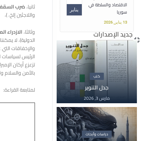
الاقتصاد والسلطة في
ثانيا،
ضرب السقف 
يناير
سوريا
واللاجئين إلخ، )،
13 يناير, 2026
وثالثا،
الازدراء ا
جديد الإصدارات
الدولية)، لا يمكنن
دبلوم
والإخفاقات التي ع
15
دبلوم حقوق الإنسان
الرئيس لسياسات ال
الأساسية غير القابلة
تزعزع أركان الإمب
للتصرف
أغسطس
بالأمن والسلام وا
كتب
15 أغسطس, 2025
جدل التنوير
لمتابعة القراءة:
مارس 3, 2026
مقالات
14
سوريا تحت سلطان
الفاشية الجهادية
مايو
14 مايو, 2025
دراسات وأبحاث