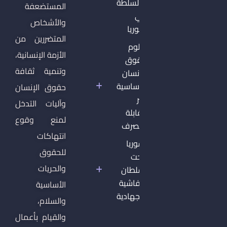
والسلطة
المستضعفة
في
والأشخاص
سوريا
المتضررين من
دبلوم
الأزمة الإنسانية،
حقوق
وتنمية ثقافة
الإنسان
الأساسية
حقوق الإنسان
غير
وآليات التدخل
القابلة
لمنع وقوع
للتصرف
انتهاكات
سوريا
للحقوق
تحت
والحريات
سلطان
الفاشية
الأساسية
الجهادية
والسلام،
والقيام بأعمال