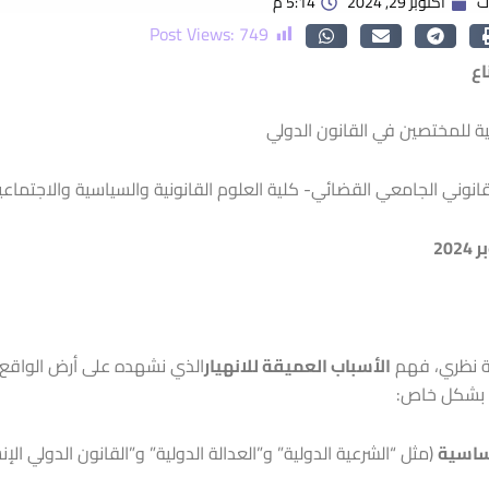
ت
أكتوبر 29, 2024
5:14 م
Post Views:
749
اع
ية للمختصين في القانون الدولي
قانوني الجامعي القضائي- كلية العلوم القانونية والسياسية والاجتماع
ة نظري، فهم
الأسباب العميقة للانهيار
الذي نشهده على أرض الواقع
بشكل خاص:
ساسية
(مثل “الشرعية الدولية” و”العدالة الدولية” و”القانون الدولي الإن