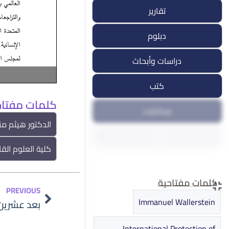
يناير
سوريا
تقارير
13 يناير, 2026
دبلوم
دراسات وأبحاث
كتب
كلمات مفتاح
مداخلات
الدكتور هيثم من
مقالات
كلية العلوم القا
ندوات ومؤتمرات
كلمات مفتاحية
Prev
PREVIOUS
Immanuel Wallerstein
International Protection of