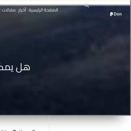
13
خطي
أعادت الحرب تشكيل
الصفحة الرئيسية
أخبار
مقالات
لى
الاقتصاد والسلطة في
Don
لمحتوى
يناير
سوريا
13 يناير, 2026
دبلوم
15
دبلوم حقوق الإنسان
هل يمكن
الأساسية غير القابلة
للتصرف
أغسطس
15 أغسطس, 2025
مقالات
14
سوريا تحت سلطان
الفاشية الجهادية
مايو
14 مايو, 2025