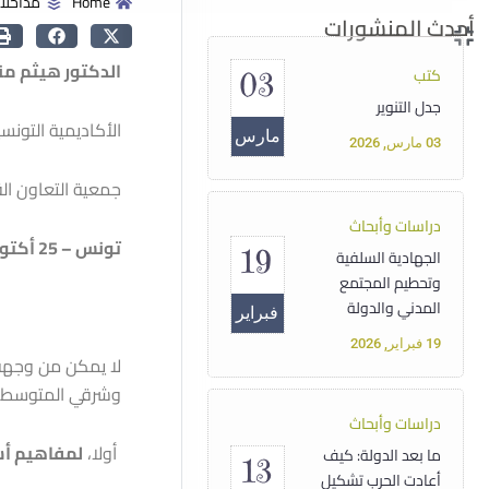
Home
مداخلا
أحدث المنشورات
الدكتور هيثم من
كتب
03
جدل التنوير
الأكاديمية التونس
مارس
03 مارس, 2026
جمعية التعاون ال
دراسات وأبحاث
تونس – 25 أكتوبر 2024
19
الجهادية السلفية
وتحطيم المجتمع
المدني والدولة
فبراير
19 فبراير, 2026
لا يمكن من وجه
وشرقي المتوسط 
دراسات وأبحاث
أولا،
لمفاهيم أ
ما بعد الدولة: كيف
13
أعادت الحرب تشكيل