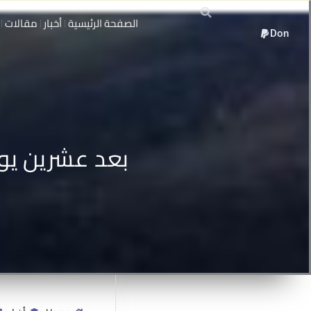
13
خطي
أعادت الحرب تشكيل
الصفحة الرئيسية
أخبار
مقالات
لى
الاقتصاد والسلطة في
Don
لمحتوى
يناير
سوريا
13 يناير, 2026
دبلوم
15
دبلوم حقوق الإنسان
بعد عشرين يوم
الأساسية غير القابلة
للتصرف
أغسطس
15 أغسطس, 2025
مقالات
14
سوريا تحت سلطان
الفاشية الجهادية
مايو
14 مايو, 2025