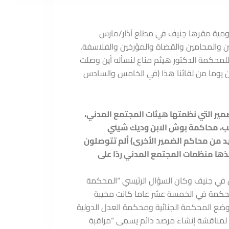
ومية مقرها جنيف في مطلع آذار/مارس
ين والمحامين والقضاة والمؤرخين والفلاسفة.
لتحضيرية للمحكمة الدكتور هيثم مناع لنسأله أين وصلت
 يوما من لقائنا هذا (في الخامس والسادس
مير التي نظمتها هيئات المجتمع المدني،
جانب، محاكمة بوش الابن وديك شيني
يد من محاكم الضمير الأخرى) ألم تتوصلون
خذها منظمات المجتمع المدني ردًا على
 من أجل فلسطين في جنيف وكان السؤال الرئيسي “المحكمة
To be o ؟ لكون تجربتنا مع هذه المحكمة في الخمسة عشر عاما كانت مخيبة
ال. وطرح في هذا المنتدى موضوع تشكيل محكمة/منبر Tribunal/Tribune لوضع المحكمة الجنائية ومحكمة العدل الدولية
في جنيف في الرابع من آذار/مارس 2024 ندوتنا الثانية لمناقشة إنشاء مرصد دائم يسمى “مراقبة