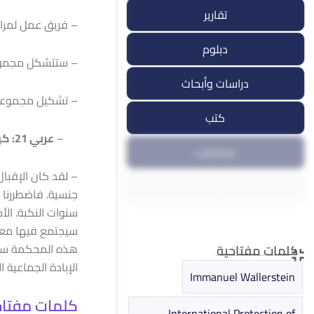
يناير
سوريا
تقارير
– فريق عمل لمراقب
13 يناير, 2026
دبلوم
– ستتشكل مجموعة 
دراسات وأبحاث
– تشكيل مجموعة ت
كتب
–
عربي 21: كيف تقيمون التجاوب والتفاعل مع هذه المبادرة؟
مداخلات
مقالات
سنوات النكبة. ال
ندوات ومؤتمرات
سيجتمع فيها معنا
هذه المحكمة ستعر
كلمات مفتاحية
الإبادة الجماعية 
Immanuel Wallerstein
كلمات مفتاح
International Protection of