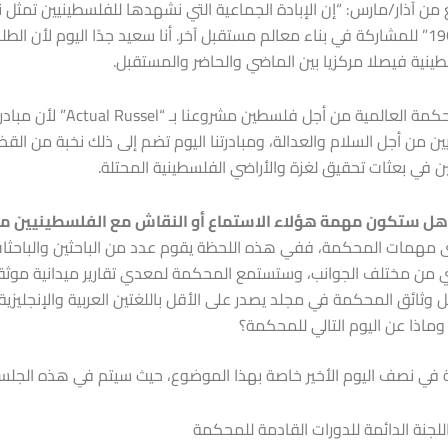
 من آذار/مارس: “إن الإبادة الجماعية التي نشهدها للفلسطينيين تمثل ن
إضاءات أحداث 1968” للمشاركة في بناء معالم مستقبل آخر. أنا سعيد جدًا اليوم 
ينية فيصلا مركزيا بين الماضي والحاضر والمستقبل.
يمكن تسمية المحكمة الع
ين من أجل السلام والعدالة، ومبادرتنا اليوم تضم إلى ذلك نخبة من الق
 في بعثات تحقيق لغزة والأراضي الفلسطينية المحتلة.
مهمات المحكمة، ففي هذه اللحظة يقوم عدد من الباحثين والباحثات ب
من مختلف الجوانب، وستستمع المحكمة لمعدي تقارير ميدانية موثقة عن
ثائق المحكمة في مجلد يصدر على الأقل باللغتين العربية والإنجليزية.
ة في نصف اليوم الأخير خاصة بهذا الموضوع، حيث سيتم في هذه الجلس
للجنة الدائمة للدورات القادمة للمحكمة