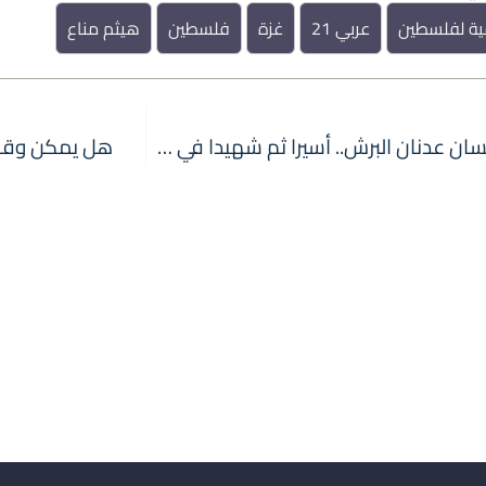
ية لفلسطين
عربي 21
غزة
فلسطين
هيثم مناع
الطبيب الإنسان عدنان البرش.. أسيرا ثم شهيدا في سجن إسرائيلي
هل يمكن وقف ا