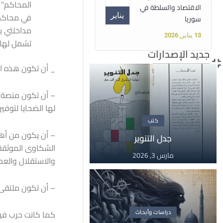
المحاكم” 
الاقتصاد والسلطة في
في محاكم 
يناير
سوريا
مداخلتي ب
13 يناير, 2026
تشمل لها ا
جديد الإصدارات
_ أن تكون هذه ال
دبلوم
15
دبلوم حقوق الإنسان
– أن تكون منصة مف
الأساسية غير القابلة
لها الضحايا لتوفي
للتصرف
أغسطس
كتب
15 أغسطس, 2025
جدل التنوير
الشكاوى الموثقة إ
مارس 3, 2026
والاستقلال والعدا
مقالات
14
سوريا تحت سلطان
– أن تكون ملتقى 
الفاشية الجهادية
مايو
14 مايو, 2025
دراسات وأبحاث