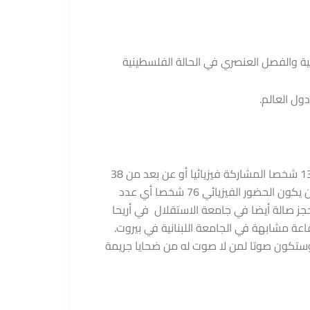
ة والفصل العنصري في الحالة الفلسطينية
ول العالم.
– لقد كان الإقبال على المشاركة يفوق كل توقعاتنا، في نصف شهر تقريبا طلب قرابة 132 شخصا المشاركة فيزيائيا أو عن بعد من 38
جنسية. فاضطررنا لوقف المشاركة الفيزيائية أخذا بعين الاعتبار أن اللجنة التحضيرية أرادت أن يكون الحضور الفيزيائي 76 شخصا أي عدد
جز صالة أيضا في جامعة الاستقلال في أريحا
عة مشابهة في الجامعة اللبنانية في بيروت.
 وستكون صوتا لمن لا صوت له من ضحايا جريمة