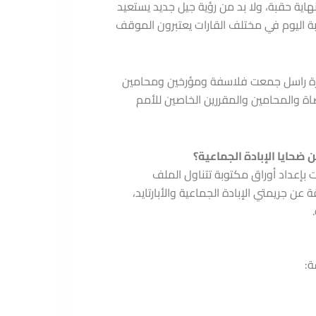
هاية حقبة، ولا بد من رؤية جيل جديد يستعيد
لأن الطلبة اليوم في مختلف القارات يعتبرون الموقف
المية من أجل فلسطين مشروعنا بـ “Actual Russel” لأن مبادرة راسل جمعت فلاسفة ومؤرخين ومحامين
ضاة والمحامين والمقررين الخاصين للأمم
إعداد أوراق مكتوبة تتناول الملف
 جريمتي الإبادة الجماعية والأبارتايد،
ة: