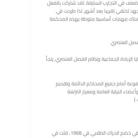
عف في التجارب السابقة. لقد شاركت بالفعل
هد تختفي تقريبا بعد أشهر. لذا طرحت في
ون هناك مهمات أساسية منوطة بهذه المحكمة
لفصل العنصري
 الإبادة الجماعية ونظام الفصل العنصري. يلجأ
Tribunals Wa: عبر متابعة القضايا المرفوعة أمام جميع المحاكم الدائمة وتقديم
ضاء النيابة العامة ومعيار النزاهة
(
كما كانت حرب فيتنام، التي أعطت أهم محكمة ضمير في القرن الماضي (محكمة راسل) في خضم الحراك الطلابي في 1968، قلت في