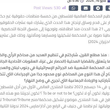
مايو 16, 2024
5:36 ص
Post Views:
530
تنظيم المحكمة العالمية لفلسطين من خمسة منظمات حقوقية غير حك
ل جار على قدم وساق لإنجاح هذا الحدث الذي يشارك فيه عشرات الحقوقي
وقد تابع موقع عربي 21 هذا الحدث منذ انطلاقته، وتوجهنا إلى منسق اللجنة ا
ينا صورة عن المحكمة تشكيلها ومسارها ومآلاتها، وذلك قبل عشرين
ان 2024)
منذ مطلع القرن، شاركتم في تنظيم العديد من محاكم الرأي والض
 يتعلق بالقضايا المحلية (الحصار على غزة، العقوبات الأحادية ال
، المحكمة الشعبية ضد الجرائم الإسرائيلية في جنوب لبنان والعد
اج أن هذا النوع من المحاكم، نوع محدود جدًا من الإجراءات التي تت
بارتايد والإبادة الجماعية التي تجري في وضح النهار؟
هيثم مناع: في 14 ديسمبر 2023 نظمنا المنتدى العالمي الأول
الجنائية الدولية: تكون أو لا تكون؟ r not to be
للآم
أمام مسؤولياتها. ثم نظمنا 