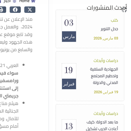
Home
أخبار
أحدث المنشورات
منذ الإعلان عن 
كتب
03
2024، والعم
جدل التنوير
مارس
03 مارس, 2026
هذه الجهود وليعط
والسابع من يونيو/حزير
دراسات وأبحاث
العربي 21 :
19
الجهادية السلفية
سواء فيما
وتحطيم المجتمع
ورامسفيلد
المدني والدولة
فبراير
إلى استنت
19 فبراير, 2026
جريمتي الأ
دراسات وأبحاث
ما بعد الدولة: كيف
13
أعادت الحرب تشكيل