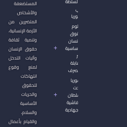
والسلطة
المستضعفة
في
والأشخاص
سوريا
المتضررين من
دبلوم
الأزمة الإنسانية،
حقوق
وتنمية ثقافة
الإنسان
الأساسية
حقوق الإنسان
غير
وآليات التدخل
القابلة
لمنع وقوع
للتصرف
انتهاكات
سوريا
للحقوق
تحت
والحريات
سلطان
الفاشية
الأساسية
الجهادية
والسلام،
والقيام بأعمال