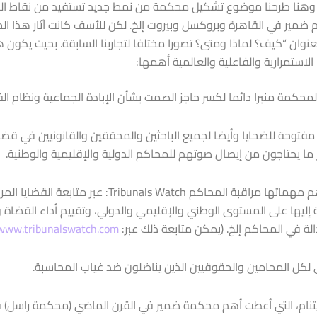
وهنا طرحنا موضوع تشكيل محكمة من نمط جديد تستفيد من نقاط الض
ضمير في القاهرة وبروكسل وبيروت إلخ. لكن للأسف كانت آثار هذا الج
عنوان “كيف؟ لماذا ومتى؟ تصورا مختلفا لتجاربنا السابقة. بحيث يك
لاستمرارية والفاعلية والعالمية أهمها:
محكمة منبرا دائما لكسر حاجز الصمت بشأن الإبادة الجماعية ونظام ا
توحة للضحايا وأيضا لجميع الباحثين والمحققين والقانونيين في قضايا
ر ما يحتاجون من إيصال صوتهم للمحاكم الدولية والإقليمية والوطنية.
– أن يكون من أهم مهماتها مراقبة المحاكم tch
ليها على المستوى الوطني والإقليمي والدولي، وتقييم أداء القضاة وأع
لة في المحاكم إلخ. (يمكن متابعة ذلك عبر:
www.tribunalswatch.com
لكل المحامين والحقوقيين الذين يناضلون ضد غياب المحاسبة.