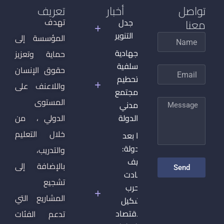
تواصل
أخبار
تعريف
معنا
تهدف
جدل
التنوير
المؤسسة إلى
Name
الجهادية
حماية وتعزيز
السلفية
حقوق الإنسان
Email
وتحطيم
واللاعنف على
المجتمع
المستوى
Message
المدني
والدولة
الدولي ، من
خلال التعليم
ما بعد
الدولة:
والتدريب،
كيف
بالإضافة إلى
Send
أعادت
تشجيع
الحرب
المشاريع التي
تشكيل
الاقتصاد
تدعم الفئات