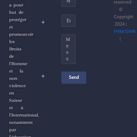
L’Étaticule
reserved
a pour
joulanesque
©
but de
ou les
Copyright
Email
protéger
sécrétions
2024 |
et
putrides du
FHM/SIHR
promouvoir
totalitarisme
Message
|
les
djihadiste
Droits
de
Le
l’Homme
nettoyage
et la
sectaire
Send
non-
comme
violence
politique de
en
gouvernance
Suisse
et à
Appel
l’International,
Urgent des
notamment
Défenseurs
par
des Droits