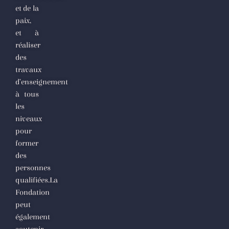
et de la
paix,
et à
réaliser
des
travaux
d’enseignement
à tous
les
niveaux
pour
former
des
personnes
qualifiées.La
Fondation
peut
également