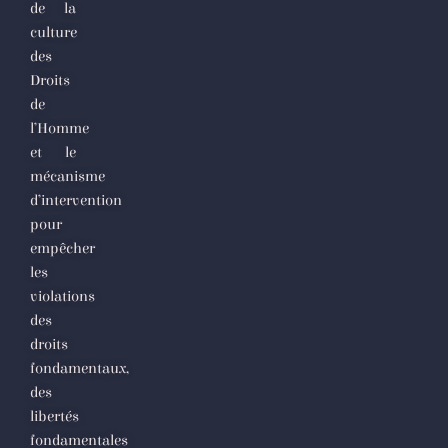
international
de la
culture
des
Droits
de
l’Homme
et le
mécanisme
d’intervention
pour
empêcher
les
violations
des
droits
fondamentaux,
des
libertés
fondamentales