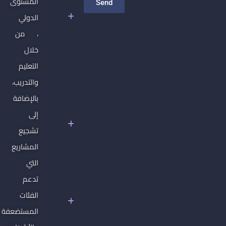
المستوى
Send
الحرب
الدولي
تشكيل
، من
الاقتصاد
والسلطة
خلال
في
التعليم
سوريا
والتدريب،
دبلوم
بالإضافة
حقوق
الإنسان
إلى
الأساسية
تشجيع
غير
المشاريع
القابلة
للتصرف
التي
سوريا
تدعم
تحت
الفئات
سلطان
المستضعفة
الفاشية
الجهادية