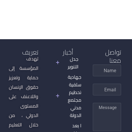
تواصل
أخبار
تعريف
معنا
تهدف
جدل
التنوير
المؤسسة إلى
Name
الجهادية
حماية وتعزيز
السلفية
حقوق الإنسان
Email
وتحطيم
واللاعنف على
المجتمع
المستوى
Message
المدني
والدولة
الدولي ، من
خلال التعليم
ما بعد