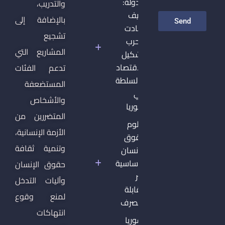
الدولة:
والتدريب،
كيف
بالإضافة إلى
Send
أعادت
تشجيع
الحرب
المشاريع التي
تشكيل
الاقتصاد
تدعم الفئات
والسلطة
المستضعفة
في
والأشخاص
سوريا
المتضررين من
دبلوم
الأزمة الإنسانية،
حقوق
وتنمية ثقافة
الإنسان
الأساسية
حقوق الإنسان
غير
وآليات التدخل
القابلة
لمنع وقوع
للتصرف
انتهاكات
سوريا