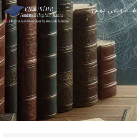
أبحاث
إنكليزي
فرنسي