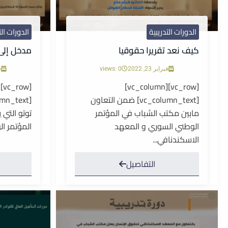
الدورات التدريبية
الدورات الت
كيف نعد تقريرا حقوقيا
مدخل إلى 
فبراير 23, 2022
views: 0
فب
[vc_row][vc_column]
[vc_column_text] ضمن التعاون
مابين مكتب الشباب في المؤتمر
توتو التي
الوطني السوري و المعهد
المؤتمر ال
الاسكندنافي...
التفاصيل