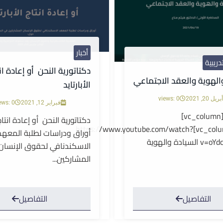
أخبار
دريبية
دكتاتورية النحن أو إعادة ان
الهوية والعقد الاجتماعي
الأبارتايد
أبريل 20, 2021
views: 0
فبراير 12, 2021
ews: 0
[vc_row][vc_column]
دكتاتورية النحن أو إعادة انتاج 
[vc_column_text]https://www.youtube.com/watch?
أوراق ودراسات لطلبة المعهد
v=oYdcDoubRVs السيادة والهوية
الاسكندنافي لحقوق الإنسان
المشاركين...
التفاصيل
التفاصيل