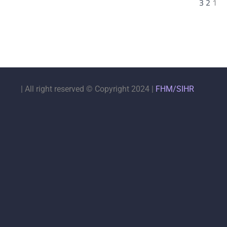
3
2
1
|
All right reserved © Copyright 2024 |
FHM/SIHR