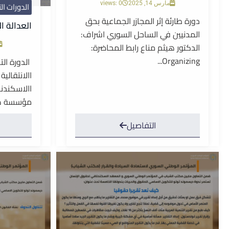
الدورات الت
مارس 14, 2025
views: 0
دورة طارئة إثر المجازر الجماعية بحق
العدالة ال
المدنيين في الساحل السوري اشراف:
الدكتور هيثم مناع رابط المحاضرة:
Organizing...
الدورة التد
االانتقالي
االاسكندن
مؤسسة هي
التفاصيل