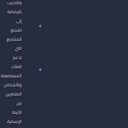
والتدريب،
دبلوم
بالإضافة
حقوق
الإنسان
إلى
الأساسية
تشجيع
غير
المشاريع
القابلة
للتصرف
التي
سوريا
تدعم
تحت
الفئات
سلطان
المستضعفة
الفاشية
الجهادية
والأشخاص
المتضررين
من
الأزمة
الإنسانية،