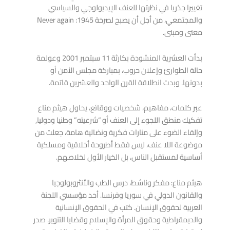
تغييرا جذريا في نظرتها للعنف الإيديولوجي والسياسي
والمجتمعي، من أجل أن يصبح لصرخة 1945: Never again
معنى ومبنى.
بدأت العشرية المنشودة بكارثة 11 سبتمبر 2001 وعولمة
حالة الطوارئ وإعلان حروب، بمباركة مجلس الأمن أو
بدونها. وبدت انطلاقة القرن الواحد والعشرين قاتمة.
عبر كلمات، مفاهيم، شخصيات ووقائع، يحاول هيثم مناع
تفكيك منطق اللجوء إلى العنف أو “شرعيته” وطنيا ودوليا,
وإلقاء الضوء على منارات فكرية ونضالية هامة، جعلت من
موضوعة اللا عنف، ليس فقط أطروحة أخلاقية ومسلكية
أساسية لمستقبل الناس، بل الخيار الأول لخلاصهم.
هيثم مناع: مفكر وناشط، درس الطب والأنثروبولوجيا
والقانون الدولي في سوريا وفرنسا. أحد مؤسسي اللجنة
العربية لحقوق الإنسان. كتب في الحقوق الإنسانية
والديمقراطية وحقوق المرأة والإسلام وقضايا التنوير. صدر