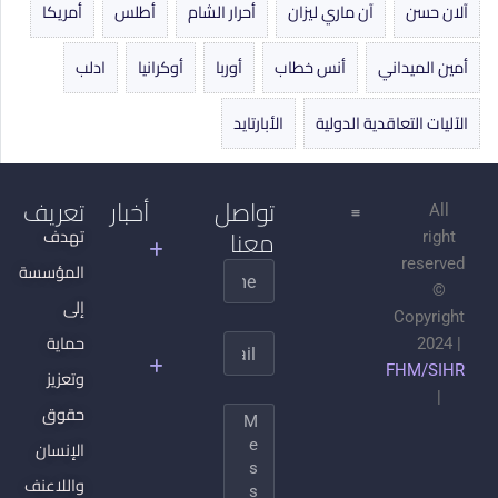
آلان حسن
آن ماري ليزان
أحرار الشام
أطلس
أمريكا
أمين الميداني
أنس خطاب
أوربا
أوكرانيا
ادلب
الآليات التعاقدية الدولية
الأبارتايد
تواصل
أخبار
تعريف
All
معنا
جدل
تهدف
right
التنوير
reserved
المؤسسة
Name
©
الجهادية
إلى
Copyright
السلفية
حماية
Email
2024 |
وتحطيم
FHM/SIHR
وتعزيز
المجتمع
|
المدني
حقوق
Message
والدولة
الإنسان
ما بعد
واللاعنف
الدولة: