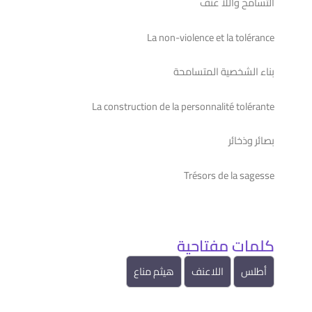
التسامح واللا عنف
La non-violence et la tolérance
بناء الشخصية المتسامحة
دراسات وأبحاث
La construction de la personnalité tolérante
13
ما بعد الدولة: كيف أعادت الحرب تشكيل الاقتصاد
والسلطة في سوريا
بصائر وذخائر
يناير
13 يناير, 2026
Trésors de la sagesse
دبلوم
15
دبلوم حقوق الإنسان الأساسية غير القابلة للتصرف
كلمات مفتاحية
أغسطس
15 أغسطس, 2025
أطلس
اللاعنف
هيثم مناع
مقالات