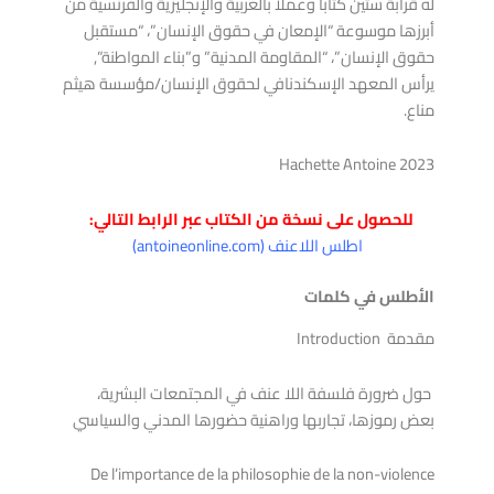
له قرابة ستين كتابا وعملا بالعربية والإنجليزية والفرنسية من
أبرزها موسوعة “الإمعان في حقوق الإنسان”، “مستقبل
حقوق الإنسان”، “المقاومة المدنية” و”بناء المواطنة”,
يرأس المعهد الإسكندنافي لحقوق الإنسان/مؤسسة هيثم
مناع.
Hachette Antoine 2023
للحصول على نسخة من الكتاب عبر الرابط التالي:
اطلس اللاعنف (antoineonline.com)
الأطلس في كلمات
مقدمة Introduction
حول ضرورة فلسفة اللا عنف في المجتمعات البشرية،
بعض رموزها، تجاربها وراهنية حضورها المدني والسياسي
De l’importance de la philosophie de la non-violence