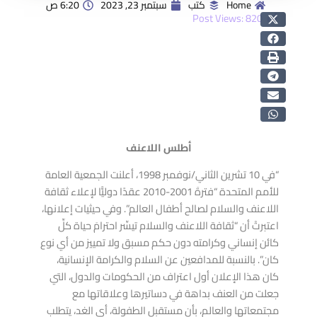
Home
كتب
سبتمبر 23, 2023
6:20 ص
Post Views:
820
أطلس اللاعنف
“في 10 تشرين الثاني/نوفمبر 1998، أعلنت الجمعية العامة
للأمم المتحدة “فترةَ 2001-2010 عقدًا دوليًّا لإعلاء ثقافة
اللاعنف والسلام لصالح أطفال العالم”. وفي حيثيات إعلانها،
اعتبرتْ أن “ثقافة اللاعنف والسلام تيسِّر احترامَ حياة كلِّ
كائن إنساني وكرامته دون حكم مسبق ولا تمييز من أي نوع
كان”. بالنسبة للمدافعين عن السلام والكرامة الإنسانية،
كان هذا الإعلان أول اعتراف من الحكومات والدول، التي
جعلت من العنف بداهة في دساتيرها وعلاقاتها مع
مجتمعاتها والعالم، بأن مستقبل الطفولة، أي الغد، يتطلب