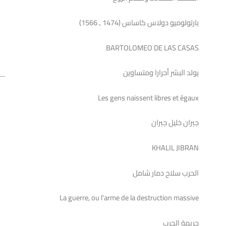
بارتولوميو دولاس كاساس (1474 ـ 1566)
BARTOLOMEO DE LAS CASAS
يولد البشر أحرارا ومتساوين
v
ext
NEXT
Les gens naissent libres et égaux
بيان ضد 
جبران خليل جبران
KHALIL JIBRAN
الحرب سلاح دمار شامل
La guerre, ou l’arme de la destruction massive
جريمة الحرب